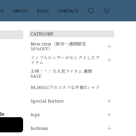
RY
ABOUT
BLOG
CONTACT
子
CATEGORY
New item（新作一週間限定
10％OFF）
インフルエンサーがセレクトしたア
イテム
お得！！！大人気アイテム 週間
SALE
¥4,000以下のコスパな半袖Tシャツ
Special feature
ble
tops
bottoms