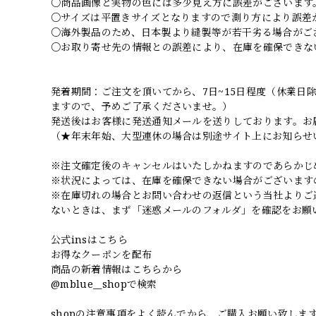
○商品画像と実物の色には多少見え方に誤差がございます
○サイズは平置きサイズとなりますので測り方により誤差
○海外製品のため、日本製より縫製等が若干劣る場合がご
○お取り寄せ先の情報との誤差により、在庫を確保できな
発着期間：ご注文を頂いてから、7日~15日程度（休業
ますので、予めご了承くださいませ。）
発送後はお客様に発送通知メールを送りしております。お
（★年末年始、大型連休の場合は別途サイト上にお知らせ
※注文確定後のキャンセルはいたしかねますのであらかじ
※状況によっては、在庫を確保できない場合がございます
※在庫切れの場合とお問い合わせの返信という当社よりご
ないときは、まず「迷惑メールのフォルダ」を確認をお願
公式insはこちら
お得なクーポンを配布
商品の新着情報はこちらから
@mblue__shopで検索
shopの注意事項をよく読んでから、ご購入お願い致しま