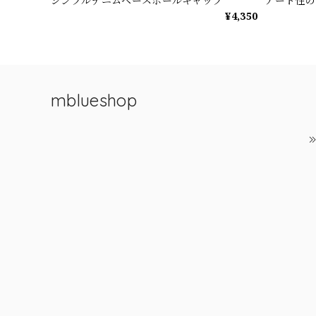
シンプルデニムベースボールキャップ
アート性の
¥4,350
mblueshop