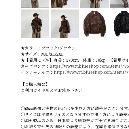
★カラー：ブラック/ブラウン
★サイズ：M/L/XL/2XL
★【着用モデル】身長：170cm 体重：50kg 【着用サ
カーゴパンツ：
https://www.mblueshop.com/items/78
インナーシャツ：
https://www.mblueshop.com/items/
【ご購入前に】
ご利用ガイドを必ずお読み下さい。
○商品画像と実物の色には多少見え方に誤差がございます
○サイズは平置きサイズとなりますので測り方により誤差
○海外製品のため、日本製より縫製等が若干劣る場合がご
○お取り寄せ先の情報との誤差により、在庫を確保できな