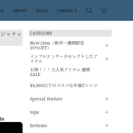
RY
ABOUT
BLOG
CONTACT
ージャケッ
CATEGORY
New item（新作一週間限定
10％OFF）
インフルエンサーがセレクトしたア
イテム
お得！！！大人気アイテム 週間
SALE
¥4,000以下のコスパな半袖Tシャツ
Special feature
tops
ble
bottoms