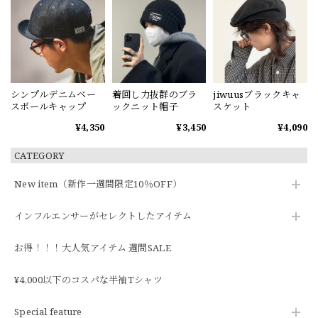
シンプルデニムベー
着回し力抜群のブラ
jiwuusブラックキャ
スボールキャップ
ックニット帽子
スケット
¥4,350
¥3,450
¥4,090
CATEGORY
New item（新作一週間限定10％OFF）
インフルエンサーがセレクトしたアイテム
お得！！！大人気アイテム 週間SALE
¥4,000以下のコスパな半袖Tシャツ
Special feature