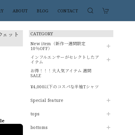
RY
ABOUT
BLOG
CONTACT
ウェット
CATEGORY
New item（新作一週間限定
10％OFF）
インフルエンサーがセレクトしたア
イテム
お得！！！大人気アイテム 週間
SALE
¥4,000以下のコスパな半袖Tシャツ
Special feature
tops
ble
bottoms