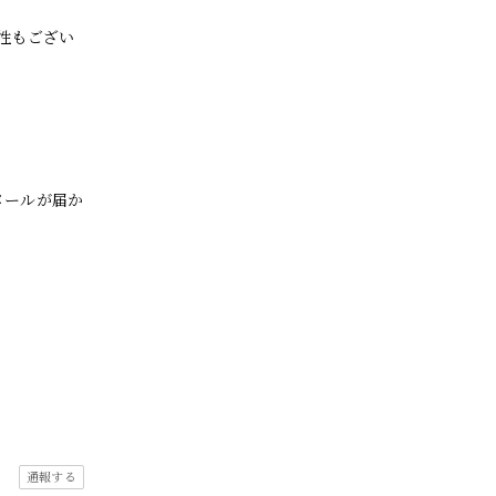
性もござい
メールが届か
通報する