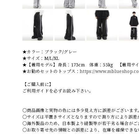
★カラー：ブラック/グレー
★サイズ：M/L/XL
★【着用モデル】身長：173cm 体重：55kg 【着用サ
★お勧めセットのトップス：
https://www.mblueshop.co
【ご購入前に】
ご利用ガイドを必ずお読み下さい。
○商品画像と実物の色には多少見え方に誤差がございます
○サイズは平置きサイズとなりますので測り方により誤差
○海外製品のため、日本製より縫製等が若干劣る場合がご
○お取り寄せ先の情報との誤差により、在庫を確保できな