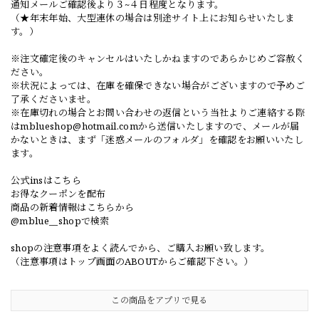
通知メールご確認後より３~４日程度となります。
（★年末年始、大型連休の場合は別途サイト上にお知らせいたしま
す。）
※注文確定後のキャンセルはいたしかねますのであらかじめご容赦く
ださい。
※状況によっては、在庫を確保できない場合がございますので予めご
了承くださいませ。
※在庫切れの場合とお問い合わせの返信という当社よりご連絡する際
は
mblueshop@hotmail.com
から送信いたしますので、メールが届
かないときは、まず「迷惑メールのフォルダ」を確認をお願いいたし
ます。
公式insはこちら
お得なクーポンを配布
商品の新着情報はこちらから
@mblue__shopで検索
shopの注意事項をよく読んでから、ご購入お願い致します。
（注意事項はトップ画面のABOUTからご確認下さい。）
この商品をアプリで見る