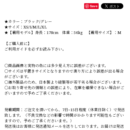
Save
★カラー：ブラック/グレー
★サイズ：XS/S/M/L/XL
★【着用モデル】身長：178cm 体重：56kg 【着用サイズ】：M
【ご購入前に】
ご利用ガイドを必ずお読み下さい。
○商品画像と実物の色には多少見え方に誤差がございます。
○サイズは平置きサイズとなりますので測り方により誤差が出る場合
がございます。
○海外製品のため、日本製より縫製等が若干劣る場合がございます。
○お取り寄せ先の情報との誤差により、在庫を確保できない場合がご
ざいますので予めご了承くださいませ。
発着期間：ご注文を頂いてから、7日~15日程度（休業日除く）で発送
致します。（不良交換などの影響で時間がかかります可能性もござい
ますので、予めご了承くださいませ。）
発送後はお客様に発送通知メールを送りしております。お届けは発送