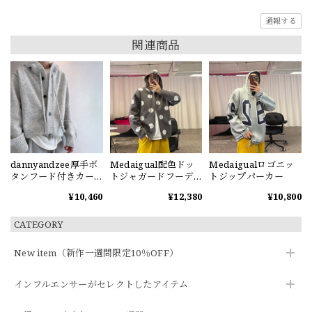
通報する
関連商品
dannyandzee厚手ボ
Medaigual配色ドッ
Medaigualロゴニッ
タンフード付きカー
トジャガードフーデ
トジップパーカー
ディガン
ィーカーディガン
¥10,460
¥12,380
¥10,800
CATEGORY
New item（新作一週間限定10％OFF）
インフルエンサーがセレクトしたアイテム