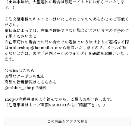
（★年末年始、大型連休の場合は別途サイト上にお知らせいたしま
す。）
※注文確定後のキャンセルはいたしかねますのであらかじめご容赦く
ださい。
※状況によっては、在庫を確保できない場合がございますので予めご
了承くださいませ。
※在庫切れの場合とお問い合わせの返信という当社よりご連絡する際
は
mblueshop@hotmail.com
から送信いたしますので、メールが届
かないときは、まず「迷惑メールのフォルダ」を確認をお願いいたし
ます。
公式insはこちら
お得なクーポンを配布
商品の新着情報はこちらから
@mblue__shopで検索
shopの注意事項をよく読んでから、ご購入お願い致します。
（注意事項はトップ画面のABOUTからご確認下さい。）
この商品をアプリで見る