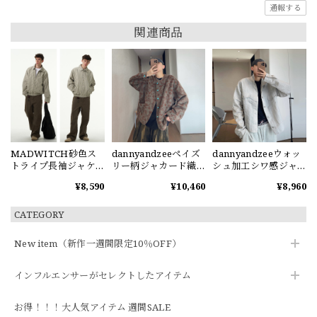
通報する
関連商品
MADWITCH砂色ス
dannyandzeeペイズ
dannyandzeeウォッ
トライプ長袖ジャケ
リー柄ジャカード織
シュ加工シワ感ジャ
ット
りジャケット
ケット
¥8,590
¥10,460
¥8,960
CATEGORY
New item（新作一週間限定10％OFF）
インフルエンサーがセレクトしたアイテム
お得！！！大人気アイテム 週間SALE