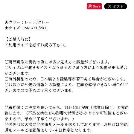
Save
★カラー：レッド/グレー
★サイズ：M/L/XL/2XL
【ご購入前に】
ご利用ガイドを必ずお読み下さい。
○商品画像と実物の色には多少見え方に誤差がございます。
○サイズは平置きサイズとなりますので測り方により誤差が出る場合
がございます。
○海外製品のため、日本製より縫製等が若干劣る場合がございます。
○お取り寄せ先の情報との誤差により、在庫を確保できない場合がご
ざいますので予めご了承くださいませ。
発着期間：ご注文を頂いてから、7日~15日程度（休業日除く）で発送
致します。（不良交換などの影響で時間がかかります可能性もござい
ますので、予めご了承くださいませ。）
発送後はお客様に発送通知メールを送りしております。お届けは発送
通知メールご確認後より３~４日程度となります。