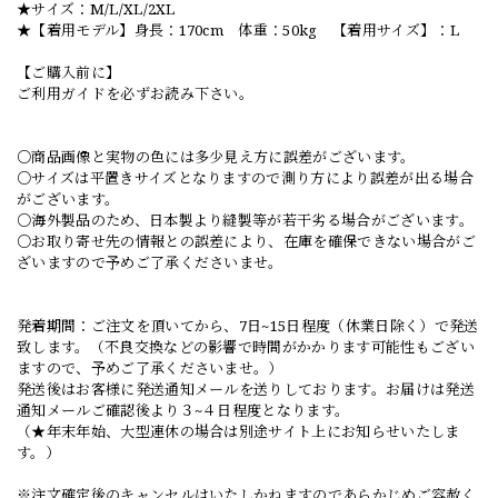
★サイズ：M/L/XL/2XL
★【着用モデル】身長：170cm 体重：50kg 【着用サイズ】：L
【ご購入前に】
ご利用ガイドを必ずお読み下さい。
○商品画像と実物の色には多少見え方に誤差がございます。
○サイズは平置きサイズとなりますので測り方により誤差が出る場合
がございます。
○海外製品のため、日本製より縫製等が若干劣る場合がございます。
○お取り寄せ先の情報との誤差により、在庫を確保できない場合がご
ざいますので予めご了承くださいませ。
発着期間：ご注文を頂いてから、7日~15日程度（休業日除く）で発送
致します。（不良交換などの影響で時間がかかります可能性もござい
ますので、予めご了承くださいませ。）
発送後はお客様に発送通知メールを送りしております。お届けは発送
通知メールご確認後より３~４日程度となります。
（★年末年始、大型連休の場合は別途サイト上にお知らせいたしま
す。）
※注文確定後のキャンセルはいたしかねますのであらかじめご容赦く