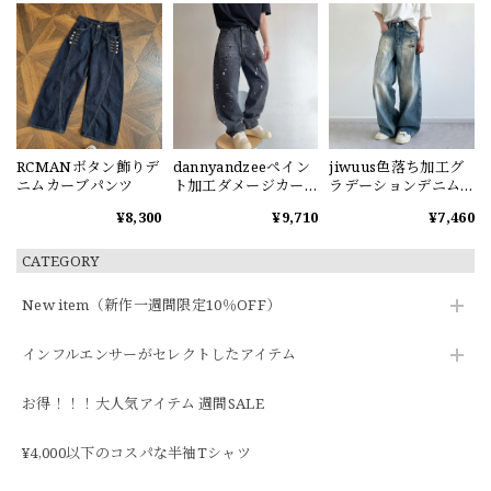
RCMANボタン飾りデ
dannyandzeeペイン
jiwuus色落ち加工グ
ニムカーブパンツ
ト加工ダメージカー
ラデーションデニム
ブデニムパンツ
パンツ
¥8,300
¥9,710
¥7,460
CATEGORY
New item（新作一週間限定10％OFF）
インフルエンサーがセレクトしたアイテム
お得！！！大人気アイテム 週間SALE
¥4,000以下のコスパな半袖Tシャツ