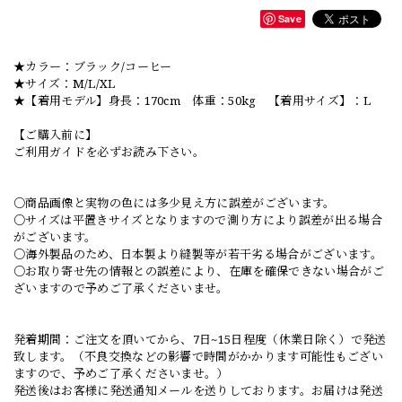
Save
★カラー：ブラック/コーヒー
★サイズ：M/L/XL
★【着用モデル】身長：170cm 体重：50kg 【着用サイズ】：L
【ご購入前に】
ご利用ガイドを必ずお読み下さい。
○商品画像と実物の色には多少見え方に誤差がございます。
○サイズは平置きサイズとなりますので測り方により誤差が出る場合
がございます。
○海外製品のため、日本製より縫製等が若干劣る場合がございます。
○お取り寄せ先の情報との誤差により、在庫を確保できない場合がご
ざいますので予めご了承くださいませ。
発着期間：ご注文を頂いてから、7日~15日程度（休業日除く）で発送
致します。（不良交換などの影響で時間がかかります可能性もござい
ますので、予めご了承くださいませ。）
発送後はお客様に発送通知メールを送りしております。お届けは発送