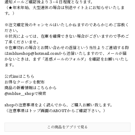
通知メールご確認後より３~４日程度となります。
（★年末年始、大型連休の場合は別途サイト上にお知らせいたしま
す。）
※注文確定後のキャンセルはいたしかねますのであらかじめご容赦く
ださい。
※状況によっては、在庫を確保できない場合がございますので予めご
了承くださいませ。
※在庫切れの場合とお問い合わせの返信という当社よりご連絡する際
は
mblueshop@hotmail.com
から送信いたしますので、メールが届
かないときは、まず「迷惑メールのフォルダ」を確認をお願いいたし
ます。
公式insはこちら
お得なクーポンを配布
商品の新着情報はこちらから
@mblue__shopで検索
shopの注意事項をよく読んでから、ご購入お願い致します。
（注意事項はトップ画面のABOUTからご確認下さい。）
この商品をアプリで見る