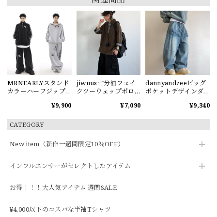
MRNEARLYスタンド
jiwuus七分袖フェイ
dannyandzeeビッグ
カラーハーフジップ
クツーウェップポロ
ポケットデザインダ
スウェット
シャツ
メージ加工デニムパ
¥9,900
¥7,090
¥9,340
ンツ
CATEGORY
New item（新作一週間限定10％OFF）
インフルエンサーがセレクトしたアイテム
お得！！！大人気アイテム 週間SALE
¥4,000以下のコスパな半袖Tシャツ