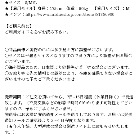
★サイズ：S/M/L
★【着用モデル】身長：175cm 体重：60kg 【着用サイズ】：M
★パンツ：
https://www.mblueshop.com/items/81386990
【ご購入前に】
ご利用ガイドを必ずお読み下さい。
○商品画像と実物の色には多少見え方に誤差がございます。
○サイズは平置きサイズとなりますので測り方により誤差が出る場合
がございます。
○海外製品のため、日本製より縫製等が若干劣る場合がございます。
○お取り寄せ先の情報との誤差により、在庫を確保できない場合がご
ざいますので予めご了承くださいませ。
発着期間：ご注文を頂いてから、7日~15日程度（休業日除く）で発送
致します。（不良交換などの影響で時間がかかります可能性もござい
ますので、予めご了承くださいませ。）
発送後はお客様に発送通知メールを送りしております。お届けは発送
通知メールご確認後より３~４日程度となります。
（★年末年始、大型連休の場合は別途サイト上にお知らせいたしま
す。）