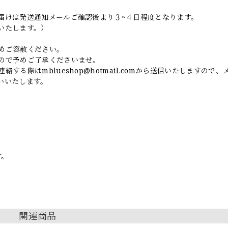
届けは発送通知メールご確認後より３~４日程度となります。
いたします。）
めご容赦ください。
ので予めご了承くださいませ。
連絡する際は
mblueshop@hotmail.com
から送信いたしますので、
いいたします。
す。
関連商品