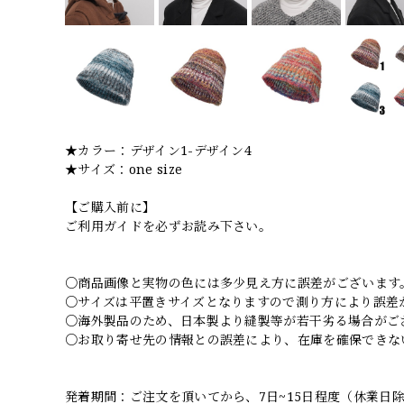
★カラー：デザイン1-デザイン4
★サイズ：one size
【ご購入前に】
ご利用ガイドを必ずお読み下さい。
○商品画像と実物の色には多少見え方に誤差がございます
○サイズは平置きサイズとなりますので測り方により誤差
○海外製品のため、日本製より縫製等が若干劣る場合がご
○お取り寄せ先の情報との誤差により、在庫を確保できな
発着期間：ご注文を頂いてから、7日~15日程度（休業