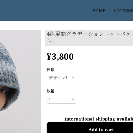
HOME
CATEGO
4色展開グラデーションニットバケ
ト
¥3,800
種類
数量
International shipping availa
Add to cart