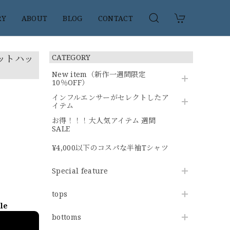
RY
ABOUT
BLOG
CONTACT
ットハッ
CATEGORY
New item（新作一週間限定
10％OFF）
インフルエンサーがセレクトしたア
イテム
お得！！！大人気アイテム 週間
SALE
¥4,000以下のコスパな半袖Tシャツ
Special feature
tops
ble
bottoms