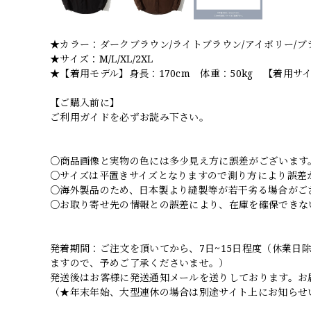
★カラー：ダークブラウン/ライトブラウン/アイボリー/ブ
★サイズ：M/L/XL/2XL
★【着用モデル】身長：170cm 体重：50kg 【着用サ
【ご購入前に】
ご利用ガイドを必ずお読み下さい。
○商品画像と実物の色には多少見え方に誤差がございます
○サイズは平置きサイズとなりますので測り方により誤差
○海外製品のため、日本製より縫製等が若干劣る場合がご
○お取り寄せ先の情報との誤差により、在庫を確保できな
発着期間：ご注文を頂いてから、7日~15日程度（休業
ますので、予めご了承くださいませ。）
発送後はお客様に発送通知メールを送りしております。お
（★年末年始、大型連休の場合は別途サイト上にお知らせ