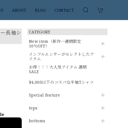
RY
ABOUT
BLOG
CONTACT
バー長袖シ
CATEGORY
New item（新作一週間限定
10％OFF）
インフルエンサーがセレクトしたア
イテム
お得！！！大人気アイテム 週間
SALE
¥4,000以下のコスパな半袖Tシャツ
Special feature
tops
ble
bottoms