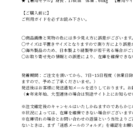
★【着用モデル】身長：178cm 体重：60kg 【着用サイ
【ご購入前に】
ご利用ガイドを必ずお読み下さい。
○商品画像と実物の色には多少見え方に誤差がございます
○サイズは平置きサイズとなりますので測り方により誤差
○海外製品のため、日本製より縫製等が若干劣る場合がご
○お取り寄せ先の情報との誤差により、在庫を確保できな
発着期間：ご注文を頂いてから、7日~15日程度（休業
ますので、予めご了承くださいませ。）
発送後はお客様に発送通知メールを送りしております。お
（★年末年始、大型連休の場合は別途サイト上にお知らせ
※注文確定後のキャンセルはいたしかねますのであらかじ
※状況によっては、在庫を確保できない場合がございます
※在庫切れの場合とお問い合わせの返信という当社よりご
ないときは、まず「迷惑メールのフォルダ」を確認をお願