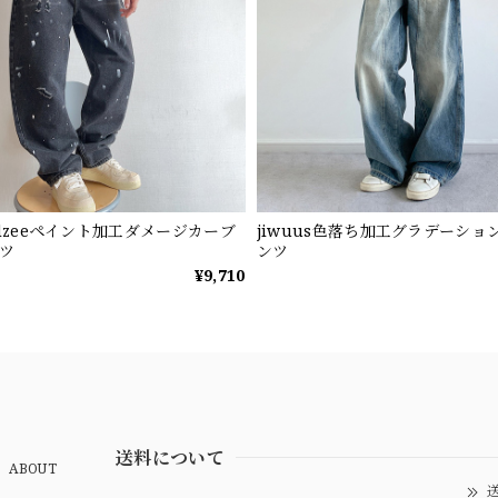
ndzeeペイント加工ダメージカーブ
jiwuus色落ち加工グラデーショ
ツ
ンツ
¥9,710
送料について
ABOUT
送