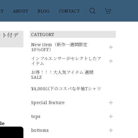
RY
ABOUT
BLOG
CONTACT
ット付デ
CATEGORY
New item（新作一週間限定
10％OFF）
インフルエンサーがセレクトしたア
イテム
お得！！！大人気アイテム 週間
SALE
¥4,000以下のコスパな半袖Tシャツ
Special feature
tops
ble
bottoms