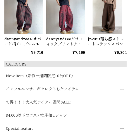
dannyandzeeレオパ
dannyandzeeグラフ
jiwuus落ち感ストレ
ード柄カーブシルエ
ィックプリントチェ
ートスラックスパン
ットパンツ
ック柄ワイドパンツ
ツ
¥9,710
¥7,460
¥6,804
CATEGORY
New item（新作一週間限定10％OFF）
インフルエンサーがセレクトしたアイテム
お得！！！大人気アイテム 週間SALE
¥4,000以下のコスパな半袖Tシャツ
Special feature