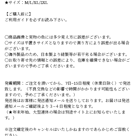
★サイズ：M/L/XL/2XL
【ご購入前に】
ご利用ガイドを必ずお読み下さい。
○商品画像と実物の色には多少見え方に誤差がございます。
○サイズは平置きサイズとなりますので測り方により誤差が出る場合
がございます。
○海外製品のため、日本製より縫製等が若干劣る場合がございます。
○お取り寄せ先の情報との誤差により、在庫を確保できない場合がご
ざいますので予めご了承くださいませ。
発着期間：ご注文を頂いてから、7日~15日程度（休業日除く）で発送
致します。（不良交換などの影響で時間がかかります可能性もござい
ますので、予めご了承くださいませ。）
発送後はお客様に発送通知メールを送りしております。お届けは発送
通知メールご確認後より３~４日程度となります。
（★年末年始、大型連休の場合は別途サイト上にお知らせいたしま
す。）
※注文確定後のキャンセルはいたしかねますのであらかじめご容赦く
ださい。