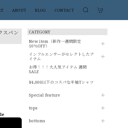
RY
ABOUT
BLOG
CONTACT
ックスパン
CATEGORY
New item（新作一週間限定
10％OFF）
インフルエンサーがセレクトしたア
イテム
お得！！！大人気アイテム 週間
SALE
¥4,000以下のコスパな半袖Tシャツ
Special feature
tops
ble
bottoms