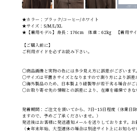
★カラー：ブラック/コーヒー/ホワイト
★サイズ：S/M/L/XL
★【着用モデル】身長：176cm 体重：62kg 【着用サ
【ご購入前に】
ご利用ガイドを必ずお読み下さい。
○商品画像と実物の色には多少見え方に誤差がございます
○サイズは平置きサイズとなりますので測り方により誤差
○海外製品のため、日本製より縫製等が若干劣る場合がご
○お取り寄せ先の情報との誤差により、在庫を確保できな
発着期間：ご注文を頂いてから、7日~15日程度（休業
ますので、予めご了承くださいませ。）
発送後はお客様に発送通知メールを送りしております。お
（★年末年始、大型連休の場合は別途サイト上にお知らせ