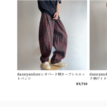
dannyandzeeレオパード柄カーブシルエッ
dannya
トパンツ
ク柄ワイド
¥9,710