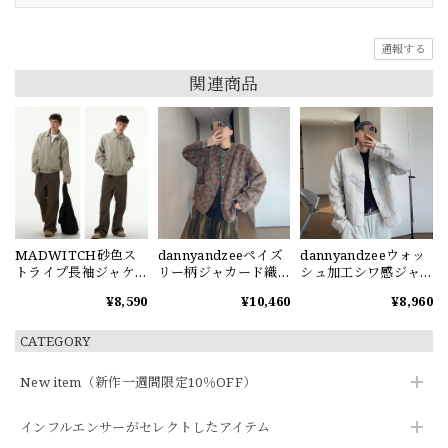
通報する
関連商品
MADWITCH砂色ス
dannyandzeeペイズ
dannyandzeeウォッ
トライプ長袖ジャケ
リー柄ジャカード織
シュ加工シワ感ジャ
ット
りジャケット
ケット
¥8,590
¥10,460
¥8,960
CATEGORY
New item（新作一週間限定10％OFF）
インフルエンサーがセレクトしたアイテム