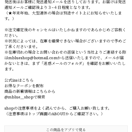
発送後はお客様に発送通知メールを送りしております。お届けは発送
通知メールご確認後より３~４日程度となります。
（★年末年始、大型連休の場合は別途サイト上にお知らせいたしま
す。）
※注文確定後のキャンセルはいたしかねますのであらかじめご容赦く
ださい。
※状況によっては、在庫を確保できない場合がございますので予めご
了承くださいませ。
※在庫切れの場合とお問い合わせの返信という当社よりご連絡する際
は
mblueshop@hotmail.com
から送信いたしますので、メールが届
かないときは、まず「迷惑メールのフォルダ」を確認をお願いいたし
ます。
公式insはこちら
お得なクーポンを配布
商品の新着情報はこちらから
@mblue__shopで検索
shopの注意事項をよく読んでから、ご購入お願い致します。
（注意事項はトップ画面のABOUTからご確認下さい。）
この商品をアプリで見る