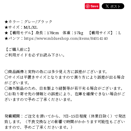
Save
★カラー：グレー/ブラック
★サイズ：M/L/XL
★【着用モデル】身長：178cm 体重：57kg 【着用サイズ】：L
★パンツ：
https://www.mblueshop.com/items/84014140
【ご購入前に】
ご利用ガイドを必ずお読み下さい。
○商品画像と実物の色には多少見え方に誤差がございます。
○サイズは平置きサイズとなりますので測り方により誤差が出る場合
がございます。
○海外製品のため、日本製より縫製等が若干劣る場合がございます。
○お取り寄せ先の情報との誤差により、在庫を確保できない場合がご
ざいますので予めご了承くださいませ。
発着期間：ご注文を頂いてから、7日~15日程度（休業日除く）で発送
致します。（不良交換などの影響で時間がかかります可能性もござい
ますので、予めご了承くださいませ。）