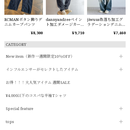
RCMANボタン飾りデ
dannyandzeeペイン
jiwuus色落ち加工グ
ニムカーブパンツ
ト加工ダメージカー
ラデーションデニム
ブデニムパンツ
パンツ
¥8,300
¥9,710
¥7,460
CATEGORY
New item（新作一週間限定10％OFF）
インフルエンサーがセレクトしたアイテム
お得！！！大人気アイテム 週間SALE
¥4,000以下のコスパな半袖Tシャツ
Special feature
tops