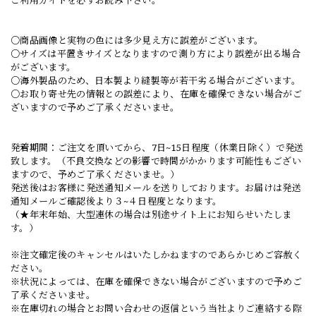
○商品画像と実物の色には多少見え方に誤差がございます。
○サイズは平置きサイズとなりますので測り方により誤差が出る場合
がございます。
○海外製品のため、日本製より縫製等が若干劣る場合がございます。
○お取り寄せ先の情報との誤差により、在庫を確保できない場合がご
ざいますので予めご了承くださいませ。
発着期間：ご注文を頂いてから、7日~15日程度（休業日除く）で発送
致します。（不良交換などの影響で時間がかかります可能性もござい
ますので、予めご了承くださいませ。）
発送後はお客様に発送通知メールを送りしております。お届けは発送
通知メールご確認後より３~４日程度となります。
（★年末年始、大型連休の場合は別途サイト上にお知らせいたしま
す。）
※注文確定後のキャンセルはいたしかねますのであらかじめご容赦く
ださい。
※状況によっては、在庫を確保できない場合がございますので予めご
了承くださいませ。
※在庫切れの場合とお問い合わせの返信という当社よりご連絡する際