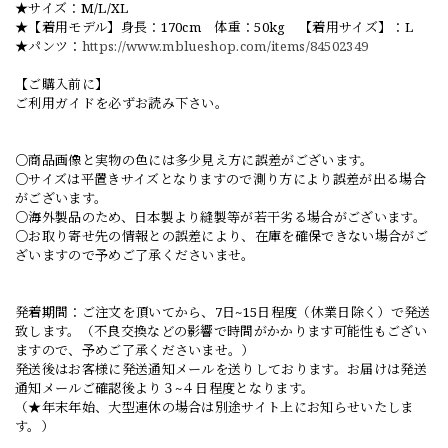
★サイズ：M/L/XL
★【着用モデル】身長：170cm 体重：50kg 【着用サイズ】：L
★パンツ：
https://www.mblueshop.com/items/84502349
【ご購入前に】
ご利用ガイドを必ずお読み下さい。
○商品画像と実物の色には多少見え方に誤差がございます。
○サイズは平置きサイズとなりますので測り方により誤差が出る場合
がございます。
○海外製品のため、日本製より縫製等が若干劣る場合がございます。
○お取り寄せ先の情報との誤差により、在庫を確保できない場合がご
ざいますので予めご了承くださいませ。
発着期間：ご注文を頂いてから、7日~15日程度（休業日除く）で発送
致します。（不良交換などの影響で時間がかかります可能性もござい
ますので、予めご了承くださいませ。）
発送後はお客様に発送通知メールを送りしております。お届けは発送
通知メールご確認後より３~４日程度となります。
（★年末年始、大型連休の場合は別途サイト上にお知らせいたしま
す。）