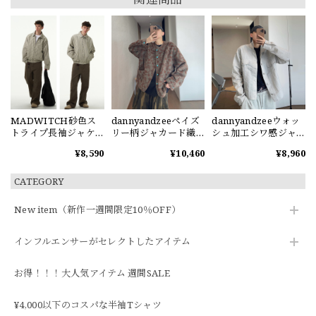
MADWITCH砂色ス
dannyandzeeペイズ
dannyandzeeウォッ
トライプ長袖ジャケ
リー柄ジャカード織
シュ加工シワ感ジャ
ット
りジャケット
ケット
¥8,590
¥10,460
¥8,960
CATEGORY
New item（新作一週間限定10％OFF）
インフルエンサーがセレクトしたアイテム
お得！！！大人気アイテム 週間SALE
¥4,000以下のコスパな半袖Tシャツ