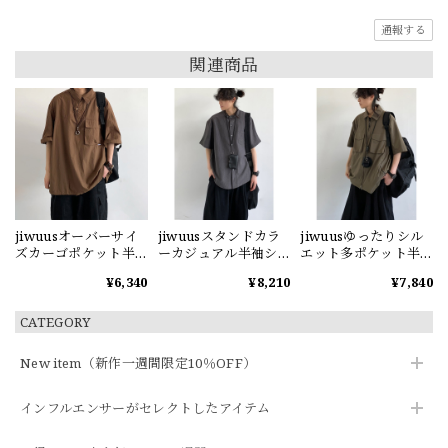
通報する
関連商品
jiwuusオーバーサイ
jiwuusスタンドカラ
jiwuusゆったりシル
ズカーゴポケット半
ーカジュアル半袖シ
エット多ポケット半
袖シャツ
ャツ
袖シャツ
¥6,340
¥8,210
¥7,840
CATEGORY
New item（新作一週間限定10％OFF）
インフルエンサーがセレクトしたアイテム