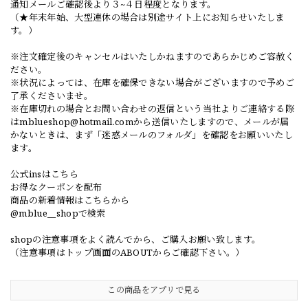
通知メールご確認後より３~４日程度となります。
（★年末年始、大型連休の場合は別途サイト上にお知らせいたしま
す。）
※注文確定後のキャンセルはいたしかねますのであらかじめご容赦く
ださい。
※状況によっては、在庫を確保できない場合がございますので予めご
了承くださいませ。
※在庫切れの場合とお問い合わせの返信という当社よりご連絡する際
は
mblueshop@hotmail.com
から送信いたしますので、メールが届
かないときは、まず「迷惑メールのフォルダ」を確認をお願いいたし
ます。
公式insはこちら
お得なクーポンを配布
商品の新着情報はこちらから
@mblue__shopで検索
shopの注意事項をよく読んでから、ご購入お願い致します。
（注意事項はトップ画面のABOUTからご確認下さい。）
この商品をアプリで見る