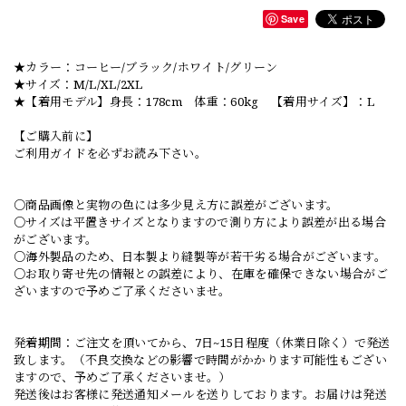
Save
★カラー：コーヒー/ブラック/ホワイト/グリーン
★サイズ：M/L/XL/2XL
★【着用モデル】身長：178cm 体重：60kg 【着用サイズ】：L
【ご購入前に】
ご利用ガイドを必ずお読み下さい。
○商品画像と実物の色には多少見え方に誤差がございます。
○サイズは平置きサイズとなりますので測り方により誤差が出る場合
がございます。
○海外製品のため、日本製より縫製等が若干劣る場合がございます。
○お取り寄せ先の情報との誤差により、在庫を確保できない場合がご
ざいますので予めご了承くださいませ。
発着期間：ご注文を頂いてから、7日~15日程度（休業日除く）で発送
致します。（不良交換などの影響で時間がかかります可能性もござい
ますので、予めご了承くださいませ。）
発送後はお客様に発送通知メールを送りしております。お届けは発送