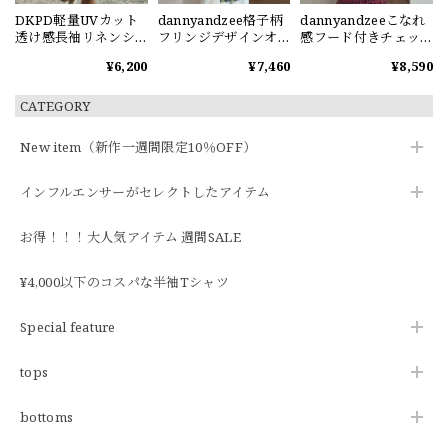
DKPD軽量UVカット
dannyandzee格子柄
dannyandzeeこなれ
透け感長袖リネンシ
フリンジデザインオ
感フード付きチェッ
ャツ
ーバーサイズシャツ
クシャツ
¥6,200
¥7,460
¥8,590
CATEGORY
New item（新作一週間限定10％OFF）
インフルエンサーがセレクトしたアイテム
お得！！！大人気アイテム 週間SALE
¥4,000以下のコスパな半袖Tシャツ
Special feature
tops
bottoms