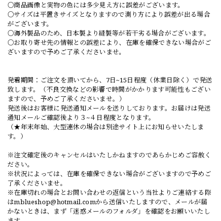
○商品画像と実物の色には多少見え方に誤差がございます。
○サイズは平置きサイズとなりますので測り方により誤差が出る場合
がございます。
○海外製品のため、日本製より縫製等が若干劣る場合がございます。
○お取り寄せ先の情報との誤差により、在庫を確保できない場合がご
ざいますので予めご了承くださいませ。
発着期間：ご注文を頂いてから、7日~15日程度（休業日除く）で発送
致します。（不良交換などの影響で時間がかかります可能性もござい
ますので、予めご了承くださいませ。）
発送後はお客様に発送通知メールを送りしております。お届けは発送
通知メールご確認後より３~４日程度となります。
（★年末年始、大型連休の場合は別途サイト上にお知らせいたしま
す。）
※注文確定後のキャンセルはいたしかねますのであらかじめご容赦く
ださい。
※状況によっては、在庫を確保できない場合がございますので予めご
了承くださいませ。
※在庫切れの場合とお問い合わせの返信という当社よりご連絡する際
は
mblueshop@hotmail.com
から送信いたしますので、メールが届
かないときは、まず「迷惑メールのフォルダ」を確認をお願いいたし
ます。