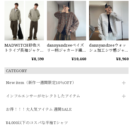
MADWITCH砂色ス
dannyandzeeペイズ
dannyandzeeウォッ
トライプ長袖ジャケ
リー柄ジャカード織
シュ加工シワ感ジャ
ット
りジャケット
ケット
¥8,590
¥10,460
¥8,960
CATEGORY
New item（新作一週間限定10％OFF）
インフルエンサーがセレクトしたアイテム
お得！！！大人気アイテム 週間SALE
¥4,000以下のコスパな半袖Tシャツ