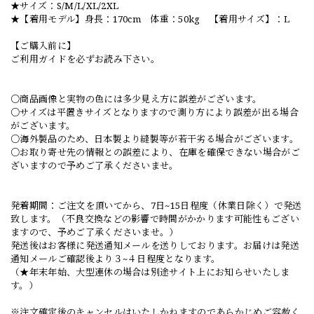
★サイズ：S/M/L/XL/2XL
★【着用モデル】身長：170cm 体重：50kg 【着用サイズ】：L
【ご購入前に】
ご利用ガイドを必ずお読み下さい。
○商品画像と実物の色には多少見え方に誤差がございます。
○サイズは平置きサイズとなりますので測り方により誤差が出る場合
がございます。
○海外製品のため、日本製より縫製等が若干劣る場合がございます。
○お取り寄せ先の情報との誤差により、在庫を確保できない場合がご
ざいますので予めご了承くださいませ。
発着期間：ご注文を頂いてから、7日~15日程度（休業日除く）で発送
致します。（不良交換などの影響で時間がかかります可能性もござい
ますので、予めご了承くださいませ。）
発送後はお客様に発送通知メールを送りしております。お届けは発送
通知メールご確認後より３~４日程度となります。
（★年末年始、大型連休の場合は別途サイト上にお知らせいたしま
す。）
※注文確定後のキャンセルはいたしかねますのであらかじめご容赦く