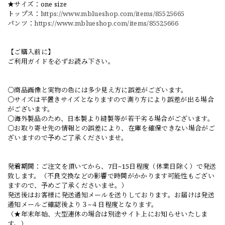
★サイズ：one size
トップス：
https://www.mblueshop.com/items/85525665
パンツ：
https://www.mblueshop.com/items/85525666
【ご購入前に】
ご利用ガイドを必ずお読み下さい。
○商品画像と実物の色には多少見え方に誤差がございます。
○サイズは平置きサイズとなりますので測り方により誤差が出る場合
がございます。
○海外製品のため、日本製より縫製等が若干劣る場合がございます。
○お取り寄せ先の情報との誤差により、在庫を確保できない場合がご
ざいますので予めご了承くださいませ。
発着期間：ご注文を頂いてから、7日~15日程度（休業日除く）で発送
致します。（不良交換などの影響で時間がかかります可能性もござい
ますので、予めご了承くださいませ。）
発送後はお客様に発送通知メールを送りしております。お届けは発送
通知メールご確認後より３~４日程度となります。
（★年末年始、大型連休の場合は別途サイト上にお知らせいたしま
す。）