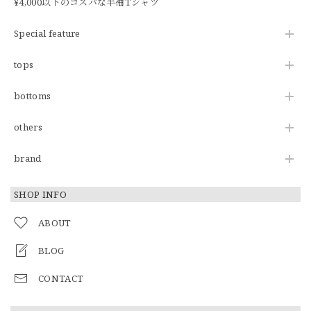
¥4,000以下のコスパな半袖Tシャツ
Special feature
tops
bottoms
others
brand
SHOP INFO
ABOUT
BLOG
CONTACT