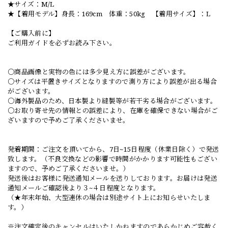
★サイズ：M/L
★【着用モデル】身長：169cm 体重：50kg 【着用サイズ】：L
【ご購入前に】
ご利用ガイドを必ずお読み下さい。
○商品画像と実物の色には多少見え方に誤差がございます。
○サイズは平置きサイズとなりますので測り方により誤差が出る場合
がございます。
○海外製品のため、日本製より縫製等が若干劣る場合がございます。
○お取り寄せ先の情報との誤差により、在庫を確保できない場合がご
ざいますので予めご了承くださいませ。
発着期間：ご注文を頂いてから、7日~15日程度（休業日除く）で発送
致します。（不良交換などの影響で時間がかかります可能性もござい
ますので、予めご了承くださいませ。）
発送後はお客様に発送通知メールを送りしております。お届けは発送
通知メールご確認後より３~４日程度となります。
（★年末年始、大型連休の場合は別途サイト上にお知らせいたしま
す。）
※注文確定後のキャンセルはいたしかねますのであらかじめご容赦く