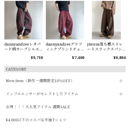
dannyandzeeレオパ
dannyandzeeグラフ
jiwuus落ち感ストレ
ード柄カーブシルエ
ィックプリントチェ
ートスラックスパン
ットパンツ
ック柄ワイドパンツ
ツ
¥9,710
¥7,460
¥6,804
CATEGORY
New item（新作一週間限定10％OFF）
インフルエンサーがセレクトしたアイテム
お得！！！大人気アイテム 週間SALE
¥4,000以下のコスパな半袖Tシャツ