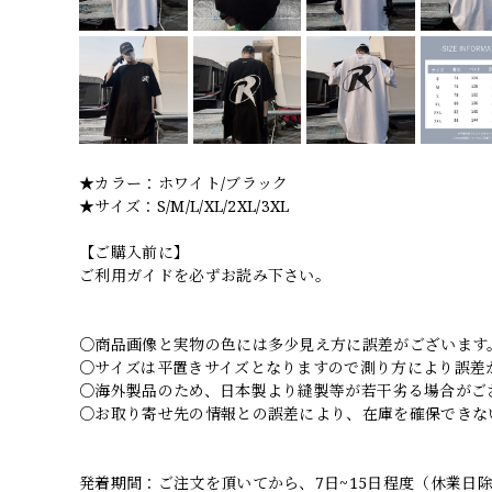
★カラー：ホワイト/ブラック
★サイズ：S/M/L/XL/2XL/3XL
【ご購入前に】
ご利用ガイドを必ずお読み下さい。
○商品画像と実物の色には多少見え方に誤差がございます
○サイズは平置きサイズとなりますので測り方により誤差
○海外製品のため、日本製より縫製等が若干劣る場合がご
○お取り寄せ先の情報との誤差により、在庫を確保できな
発着期間：ご注文を頂いてから、7日~15日程度（休業