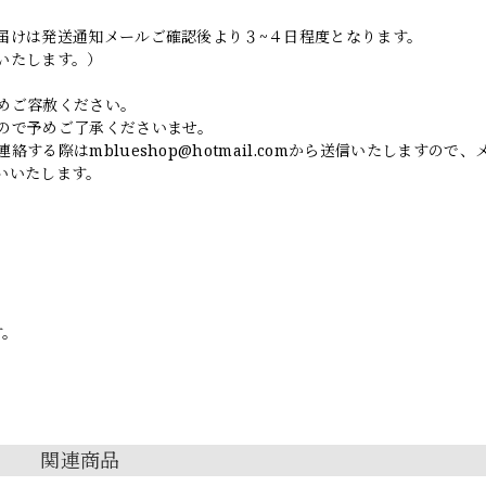
届けは発送通知メールご確認後より３~４日程度となります。
いたします。）
めご容赦ください。
ので予めご了承くださいませ。
連絡する際は
mblueshop@hotmail.com
から送信いたしますので、
いいたします。
す。
関連商品