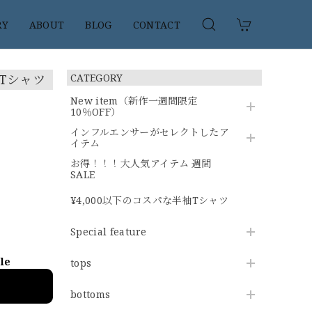
RY
ABOUT
BLOG
CONTACT
ズTシャツ
CATEGORY
New item（新作一週間限定
10％OFF）
インフルエンサーがセレクトしたア
イテム
お得！！！大人気アイテム 週間
SALE
¥4,000以下のコスパな半袖Tシャツ
Special feature
ble
tops
bottoms