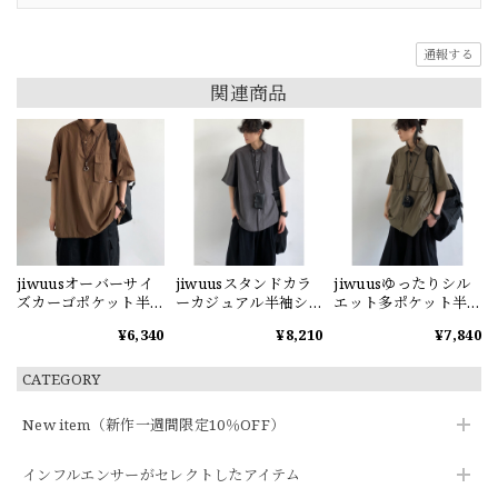
通報する
関連商品
jiwuusオーバーサイ
jiwuusスタンドカラ
jiwuusゆったりシル
ズカーゴポケット半
ーカジュアル半袖シ
エット多ポケット半
袖シャツ
ャツ
袖シャツ
¥6,340
¥8,210
¥7,840
CATEGORY
New item（新作一週間限定10％OFF）
インフルエンサーがセレクトしたアイテム