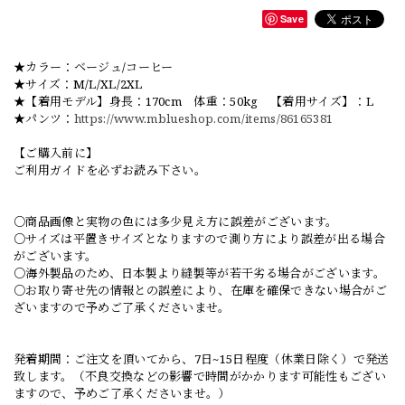
Save
★カラー：ベージュ/コーヒー
★サイズ：M/L/XL/2XL
★【着用モデル】身長：170cm 体重：50kg 【着用サイズ】：L
★パンツ：
https://www.mblueshop.com/items/86165381
【ご購入前に】
ご利用ガイドを必ずお読み下さい。
○商品画像と実物の色には多少見え方に誤差がございます。
○サイズは平置きサイズとなりますので測り方により誤差が出る場合
がございます。
○海外製品のため、日本製より縫製等が若干劣る場合がございます。
○お取り寄せ先の情報との誤差により、在庫を確保できない場合がご
ざいますので予めご了承くださいませ。
発着期間：ご注文を頂いてから、7日~15日程度（休業日除く）で発送
致します。（不良交換などの影響で時間がかかります可能性もござい
ますので、予めご了承くださいませ。）