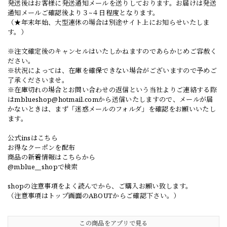
発送後はお客様に発送通知メールを送りしております。お届けは発送
通知メールご確認後より３~４日程度となります。
（★年末年始、大型連休の場合は別途サイト上にお知らせいたしま
す。）
※注文確定後のキャンセルはいたしかねますのであらかじめご容赦く
ださい。
※状況によっては、在庫を確保できない場合がございますので予めご
了承くださいませ。
※在庫切れの場合とお問い合わせの返信という当社よりご連絡する際
は
mblueshop@hotmail.com
から送信いたしますので、メールが届
かないときは、まず「迷惑メールのフォルダ」を確認をお願いいたし
ます。
公式insはこちら
お得なクーポンを配布
商品の新着情報はこちらから
@mblue__shopで検索
shopの注意事項をよく読んでから、ご購入お願い致します。
（注意事項はトップ画面のABOUTからご確認下さい。）
この商品をアプリで見る