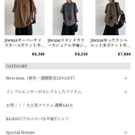
jiwuusオーバーサイ
jiwuusスタンドカラ
jiwuusゆったりシル
ズカーゴポケット半
ーカジュアル半袖シ
エット多ポケット半
袖シャツ
ャツ
袖シャツ
¥6,340
¥8,210
¥7,840
CATEGORY
New item（新作一週間限定10％OFF）
インフルエンサーがセレクトしたアイテム
お得！！！大人気アイテム 週間SALE
¥4,000以下のコスパな半袖Tシャツ
Special feature