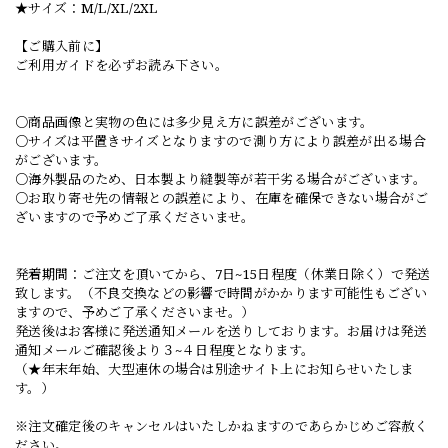
★サイズ：M/L/XL/2XL
【ご購入前に】
ご利用ガイドを必ずお読み下さい。
○商品画像と実物の色には多少見え方に誤差がございます。
○サイズは平置きサイズとなりますので測り方により誤差が出る場合
がございます。
○海外製品のため、日本製より縫製等が若干劣る場合がございます。
○お取り寄せ先の情報との誤差により、在庫を確保できない場合がご
ざいますので予めご了承くださいませ。
発着期間：ご注文を頂いてから、7日~15日程度（休業日除く）で発送
致します。（不良交換などの影響で時間がかかります可能性もござい
ますので、予めご了承くださいませ。）
発送後はお客様に発送通知メールを送りしております。お届けは発送
通知メールご確認後より３~４日程度となります。
（★年末年始、大型連休の場合は別途サイト上にお知らせいたしま
す。）
※注文確定後のキャンセルはいたしかねますのであらかじめご容赦く
ださい。