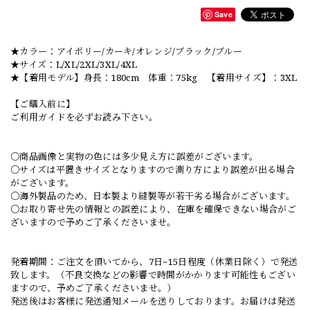
Save
★カラー：アイボリー/カーキ/オレンジ/ブラック/ブルー
★サイズ：L/XL/2XL/3XL/4XL
★【着用モデル】身長：180cm 体重：75kg 【着用サイズ】：3XL
【ご購入前に】
ご利用ガイドを必ずお読み下さい。
○商品画像と実物の色には多少見え方に誤差がございます。
○サイズは平置きサイズとなりますので測り方により誤差が出る場合
がございます。
○海外製品のため、日本製より縫製等が若干劣る場合がございます。
○お取り寄せ先の情報との誤差により、在庫を確保できない場合がご
ざいますので予めご了承くださいませ。
発着期間：ご注文を頂いてから、7日~15日程度（休業日除く）で発送
致します。（不良交換などの影響で時間がかかります可能性もござい
ますので、予めご了承くださいませ。）
発送後はお客様に発送通知メールを送りしております。お届けは発送