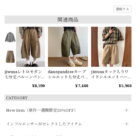
通報する
関連商品
jiwuusレトロモダン
dannyandzeeカーブ
jiwuusタック入りワ
七分丈バルーンパン
シルエット七分丈パ
イドシルエットハー
ツ
ンツ2色
フパンツ
¥8,590
¥7,460
¥5,960
CATEGORY
New item（新作一週間限定10％OFF）
インフルエンサーがセレクトしたアイテム