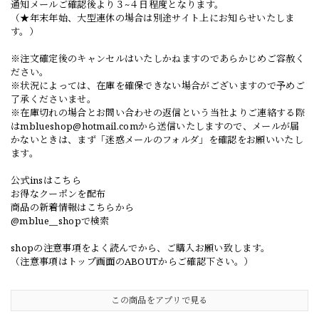
通知メールご確認後より３~４日程度となります。
（★年末年始、大型連休の場合は別途サイト上にお知らせいたしま
す。）
※注文確定後のキャンセルはいたしかねますのであらかじめご容赦く
ださい。
※状況によっては、在庫を確保できない場合がございますので予めご
了承くださいませ。
※在庫切れの場合とお問い合わせの返信という当社よりご連絡する際
は
mblueshop@hotmail.com
から送信いたしますので、メールが届
かないときは、まず「迷惑メールのフォルダ」を確認をお願いいたし
ます。
公式insはこちら
お得なクーポンを配布
商品の新着情報はこちらから
@mblue__shopで検索
shopの注意事項をよく読んでから、ご購入お願い致します。
（注意事項はトップ画面のABOUTからご確認下さい。）
この商品をアプリで見る