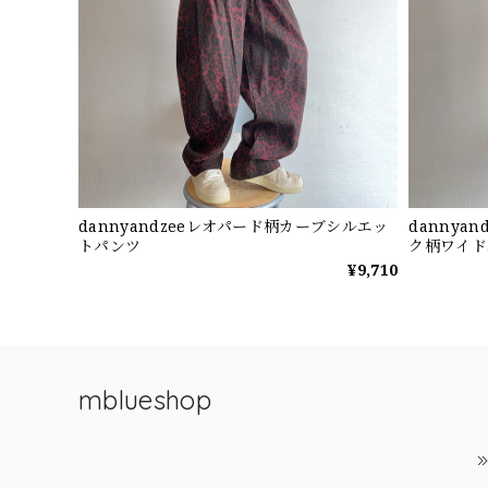
dannyandzeeレオパード柄カーブシルエッ
dannya
トパンツ
ク柄ワイド
¥9,710
mblueshop