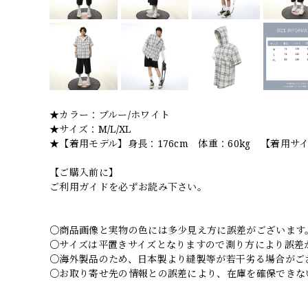
★カラー：ブルー/ホワイト
★サイズ：M/L/XL
★【着用モデル】身長：176cm 体重：60kg 【着用サ
【ご購入前に】
ご利用ガイドを必ずお読み下さい。
○商品画像と実物の色には多少見え方に誤差がございます
○サイズは平置きサイズとなりますので測り方により誤差
○海外製品のため、日本製より縫製等が若干劣る場合がご
○お取り寄せ先の情報との誤差により、在庫を確保できな