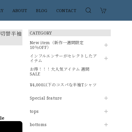
RY
ABOUT
BLOG
CONTACT
の切替半袖
CATEGORY
New item（新作一週間限定
10％OFF）
インフルエンサーがセレクトしたア
イテム
お得！！！大人気アイテム 週間
SALE
¥4,000以下のコスパな半袖Tシャツ
Special feature
tops
ble
bottoms