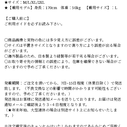
★サイズ：M/L/XL/2XL
★【着用モデル】身長：170cm 体重：50kg 【着用サイズ】：L
【ご購入前に】
ご利用ガイドを必ずお読み下さい。
○商品画像と実物の色には多少見え方に誤差がございます。
○サイズは平置きサイズとなりますので測り方により誤差が出る場合
がございます。
○海外製品のため、日本製より縫製等が若干劣る場合がございます。
○お取り寄せ先の情報との誤差により、在庫を確保できない場合がご
ざいますので予めご了承くださいませ。
発着期間：ご注文を頂いてから、7日~15日程度（休業日除く）で発送
致します。（不良交換などの影響で時間がかかります可能性もござい
ますので、予めご了承くださいませ。）
発送後はお客様に発送通知メールを送りしております。お届けは発送
通知メールご確認後より３~４日程度となります。
（★年末年始、大型連休の場合は別途サイト上にお知らせいたしま
す。）
※注文確定後のキャンセルはいたしかねますのであらかじめご容赦く