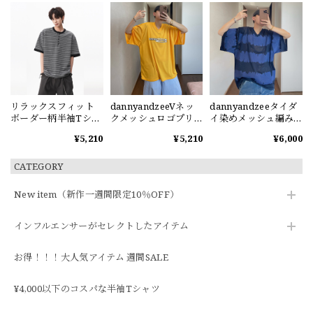
リラックスフィット
dannyandzeeVネッ
dannyandzeeタイダ
ボーダー柄半袖Tシャ
クメッシュロゴプリ
イ染めメッシュ編みV
ツ
ント半袖Tシャツ
ネック半袖Tシャツ
¥5,210
¥5,210
¥6,000
CATEGORY
New item（新作一週間限定10％OFF）
インフルエンサーがセレクトしたアイテム
お得！！！大人気アイテム 週間SALE
¥4,000以下のコスパな半袖Tシャツ