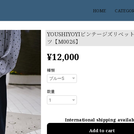
HOME
CATEGO
YOUSHIYOYIビンテージズリベッ
ツ【M0026】
¥12,000
種類
数量
International shipping availa
Add to cart