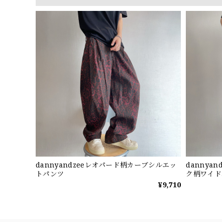
dannyandzeeレオパード柄カーブシルエッ
dannya
トパンツ
ク柄ワイド
¥9,710