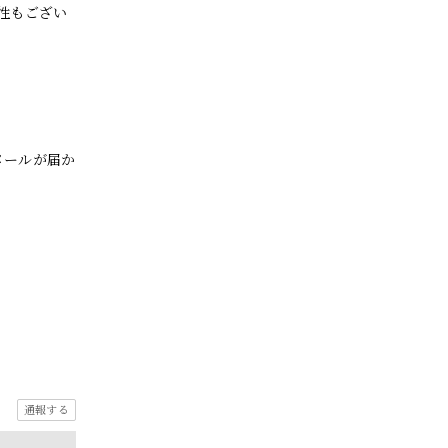
性もござい
メールが届か
通報する