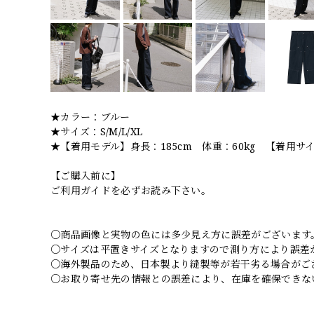
★カラー：ブルー
★サイズ：S/M/L/XL
★【着用モデル】身長：185cm 体重：60kg 【着用サイ
【ご購入前に】
ご利用ガイドを必ずお読み下さい。
○商品画像と実物の色には多少見え方に誤差がございます
○サイズは平置きサイズとなりますので測り方により誤差
○海外製品のため、日本製より縫製等が若干劣る場合がご
○お取り寄せ先の情報との誤差により、在庫を確保できな