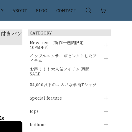
RY
ABOUT
BLOG
CONTACT
ト付きパン
CATEGORY
New item（新作一週間限定
10％OFF）
インフルエンサーがセレクトしたア
イテム
お得！！！大人気アイテム 週間
SALE
¥4,000以下のコスパな半袖Tシャツ
Special feature
tops
ble
bottoms