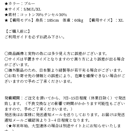
★カラー：ブルー
★サイズ：S/M/L/XL
★素材：コットン70％テンセル30％
★【着用モデル】身長：185cm 体重：60kg 【着用サイズ】：XL
【ご購入前に】
ご利用ガイドを必ずお読み下さい。
○商品画像と実物の色には多少見え方に誤差がございます。
○サイズは平置きサイズとなりますので測り方により誤差が出る場合
がございます。
○海外製品のため、日本製より縫製等が若干劣る場合がございます。
○お取り寄せ先の情報との誤差により、在庫を確保できない場合がご
ざいますので予めご了承くださいませ。
発着期間：ご注文を頂いてから、7日~15日程度（休業日除く）で発送
致します。（不良交換などの影響で時間がかかります可能性もござい
ますので、予めご了承くださいませ。）
発送後はお客様に発送通知メールを送りしております。お届けは発送
通知メールご確認後より３~４日程度となります。
（★年末年始、大型連休の場合は別途サイト上にお知らせいたしま