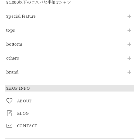
¥4,000以下のコスパな半袖Tシャツ
Special feature
tops
bottoms
others
brand
SHOP INFO
ABOUT
BLOG
CONTACT