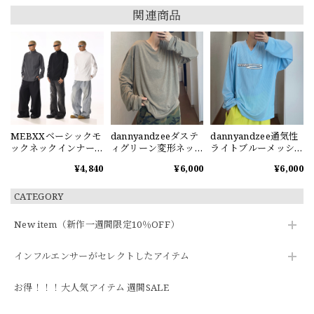
関連商品
MEBXXベーシックモ
dannyandzeeダステ
dannyandzee通気性
ックネックインナーT
ィグリーン変形ネッ
ライトブルーメッシ
シャツ
クカットソー
ュ長袖Tシャツ
¥4,840
¥6,000
¥6,000
CATEGORY
New item（新作一週間限定10％OFF）
インフルエンサーがセレクトしたアイテム
お得！！！大人気アイテム 週間SALE