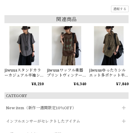
通報する
関連商品
jiwuusスタンドカラ
jiwuusワッフル楽器
jiwuusゆったりシル
ーカジュアル半袖シ
プリントヴィンテー
エット多ポケット半
ャツ
ジ半袖Tシャツ
袖シャツ
¥8,210
¥6,340
¥7,840
CATEGORY
New item（新作一週間限定10％OFF）
インフルエンサーがセレクトしたアイテム