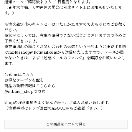
通知メールご確認後より３~４日程度となります。
（★年末年始、大型連休の場合は別途サイト上にお知らせいたしま
す。）
※注文確定後のキャンセルはいたしかねますのであらかじめご容赦く
ださい。
※状況によっては、在庫を確保できない場合がございますので予めご
了承くださいませ。
※在庫切れの場合とお問い合わせの返信という当社よりご連絡する際
は
mblueshop@hotmail.com
から送信いたしますので、メールが届
かないときは、まず「迷惑メールのフォルダ」を確認をお願いいたし
ます。
公式insはこちら
お得なクーポンを配布
商品の新着情報はこちらから
@mblue__shopで検索
shopの注意事項をよく読んでから、ご購入お願い致します。
（注意事項はトップ画面のABOUTからご確認下さい。）
この商品をアプリで見る