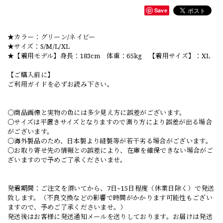
Save
★カラー：グリーン/ネイビー
★サイズ：S/M/L/XL
★【着用モデル】身長：183cm 体重：65kg 【着用サイズ】：XL
【ご購入前に】
ご利用ガイドを必ずお読み下さい。
○商品画像と実物の色には多少見え方に誤差がございます。
○サイズは平置きサイズとなりますので測り方により誤差が出る場合
がございます。
○海外製品のため、日本製より縫製等が若干劣る場合がございます。
○お取り寄せ先の情報との誤差により、在庫を確保できない場合がご
ざいますので予めご了承くださいませ。
発着期間：ご注文を頂いてから、7日~15日程度（休業日除く）で発送
致します。（不良交換などの影響で時間がかかります可能性もござい
ますので、予めご了承くださいませ。）
発送後はお客様に発送通知メールを送りしております。お届けは発送