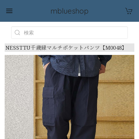
mblueshop
NESSTTU千歳緑マルチポケットパンツ【M0048】