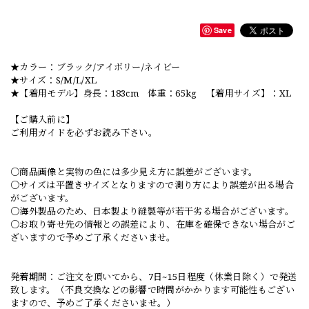
Save
★カラー：ブラック/アイボリー/ネイビー
★サイズ：S/M/L/XL
★【着用モデル】身長：183cm 体重：65kg 【着用サイズ】：XL
【ご購入前に】
ご利用ガイドを必ずお読み下さい。
○商品画像と実物の色には多少見え方に誤差がございます。
○サイズは平置きサイズとなりますので測り方により誤差が出る場合
がございます。
○海外製品のため、日本製より縫製等が若干劣る場合がございます。
○お取り寄せ先の情報との誤差により、在庫を確保できない場合がご
ざいますので予めご了承くださいませ。
発着期間：ご注文を頂いてから、7日~15日程度（休業日除く）で発送
致します。（不良交換などの影響で時間がかかります可能性もござい
ますので、予めご了承くださいませ。）