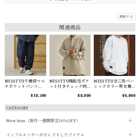
通報する
関連商品
NESSTTU千歳緑マル
NESSTTU機能性ポケ
NESSTTU全三色ベー
チポケットパンツ
ット付きチェック柄
シックカラー男女兼
【M0048】
長袖シャツ
用スウェット
¥10,500
¥8,600
¥6,000
【M0049】
【M0050】
CATEGORY
New item（新作一週間限定10％OFF）
インフルエンサーがセレクトしたアイテム