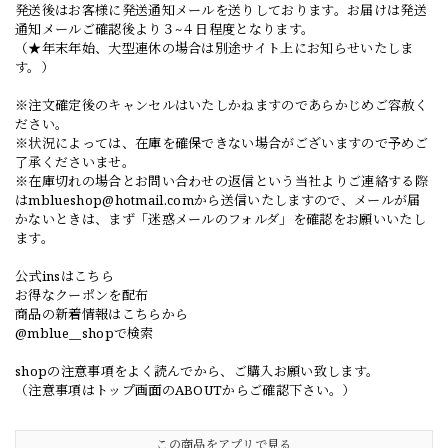
発送後はお客様に発送通知メールを送りしております。お届けは発送
通知メールご確認後より３~４日程度となります。
（★年末年始、大型連休の場合は別途サイト上にお知らせいたしま
す。）
※注文確定後のキャンセルはいたしかねますのであらかじめご容赦く
ださい。
※状況によっては、在庫を確保できない場合がございますので予めご
了承くださいませ。
※在庫切れの場合とお問い合わせの返信という当社よりご連絡する際
は
mblueshop@hotmail.com
から送信いたしますので、メールが届
かないときは、まず「迷惑メールのフォルダ」を確認をお願いいたし
ます。
公式insはこちら
お得なクーポンを配布
商品の新着情報はこちらから
@mblue__shopで検索
shopの注意事項をよく読んでから、ご購入お願い致します。
（注意事項はトップ画面のABOUTからご確認下さい。）
この商品をアプリで見る