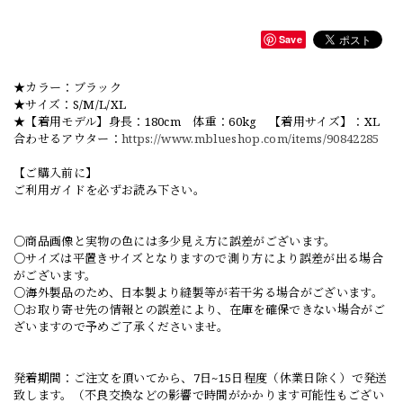
Save
★カラー：ブラック
★サイズ：S/M/L/XL
★【着用モデル】身長：180cm 体重：60kg 【着用サイズ】：XL
合わせるアウター：
https://www.mblueshop.com/items/90842285
【ご購入前に】
ご利用ガイドを必ずお読み下さい。
○商品画像と実物の色には多少見え方に誤差がございます。
○サイズは平置きサイズとなりますので測り方により誤差が出る場合
がございます。
○海外製品のため、日本製より縫製等が若干劣る場合がございます。
○お取り寄せ先の情報との誤差により、在庫を確保できない場合がご
ざいますので予めご了承くださいませ。
発着期間：ご注文を頂いてから、7日~15日程度（休業日除く）で発送
致します。（不良交換などの影響で時間がかかります可能性もござい