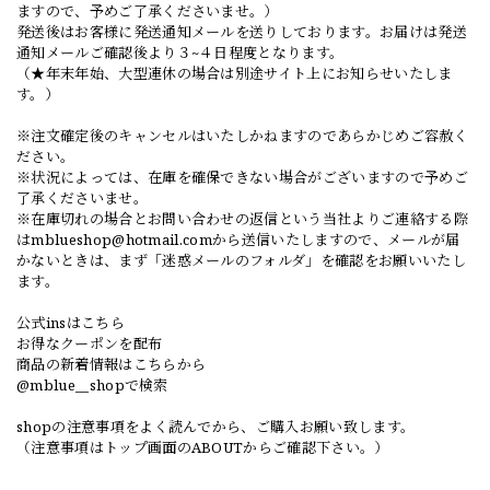
ますので、予めご了承くださいませ。）
発送後はお客様に発送通知メールを送りしております。お届けは発送
通知メールご確認後より３~４日程度となります。
（★年末年始、大型連休の場合は別途サイト上にお知らせいたしま
す。）
※注文確定後のキャンセルはいたしかねますのであらかじめご容赦く
ださい。
※状況によっては、在庫を確保できない場合がございますので予めご
了承くださいませ。
※在庫切れの場合とお問い合わせの返信という当社よりご連絡する際
は
mblueshop@hotmail.com
から送信いたしますので、メールが届
かないときは、まず「迷惑メールのフォルダ」を確認をお願いいたし
ます。
公式insはこちら
お得なクーポンを配布
商品の新着情報はこちらから
@mblue__shopで検索
shopの注意事項をよく読んでから、ご購入お願い致します。
（注意事項はトップ画面のABOUTからご確認下さい。）