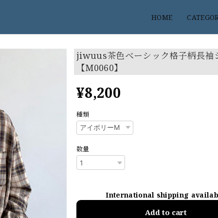
HOME
CATEGO
jiwuus茶色ベーシック格子柄長袖
【M0060】
¥8,200
種類
数量
International shipping availa
Add to cart