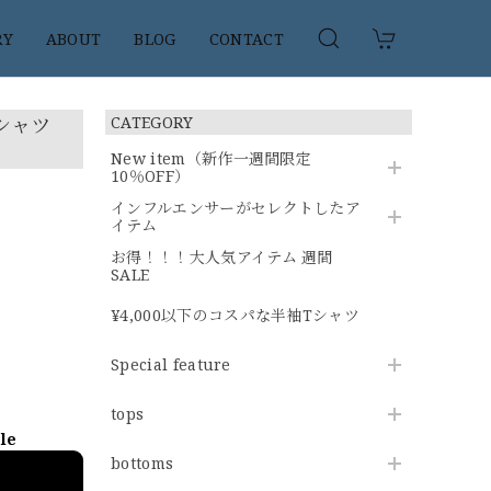
RY
ABOUT
BLOG
CONTACT
シャツ
CATEGORY
New item（新作一週間限定
10％OFF）
インフルエンサーがセレクトしたア
イテム
お得！！！大人気アイテム 週間
SALE
¥4,000以下のコスパな半袖Tシャツ
Special feature
tops
ble
bottoms