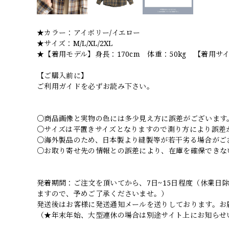
★カラー：アイボリー/イエロー
★サイズ：M/L/XL/2XL
★【着用モデル】身長：170cm 体重：50kg 【着用サ
【ご購入前に】
ご利用ガイドを必ずお読み下さい。
○商品画像と実物の色には多少見え方に誤差がございます
○サイズは平置きサイズとなりますので測り方により誤差
○海外製品のため、日本製より縫製等が若干劣る場合がご
○お取り寄せ先の情報との誤差により、在庫を確保できな
発着期間：ご注文を頂いてから、7日~15日程度（休業
ますので、予めご了承くださいませ。）
発送後はお客様に発送通知メールを送りしております。お
（★年末年始、大型連休の場合は別途サイト上にお知らせ