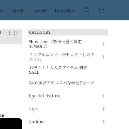
RY
ABOUT
BLOG
CONTACT
リートジ
CATEGORY
New item（新作一週間限定
10％OFF）
インフルエンサーがセレクトしたア
イテム
お得！！！大人気アイテム 週間
SALE
¥4,000以下のコスパな半袖Tシャツ
Special feature
tops
ble
bottoms