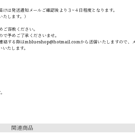
届けは発送通知メールご確認後より３~４日程度となります。
いたします。）
めご容赦ください。
ので予めご了承くださいませ。
連絡する際は
mblueshop@hotmail.com
から送信いたしますので、
いいたします。
す。
関連商品