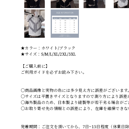
★カラー：ホワイト/ブラック
★サイズ：S/M/L/XL/2XL/3XL
【ご購入前に】
ご利用ガイドを必ずお読み下さい。
○商品画像と実物の色には多少見え方に誤差がございます
○サイズは平置きサイズとなりますので測り方により誤差
○海外製品のため、日本製より縫製等が若干劣る場合がご
○お取り寄せ先の情報との誤差により、在庫を確保できな
発着期間：ご注文を頂いてから、7日~15日程度（休業