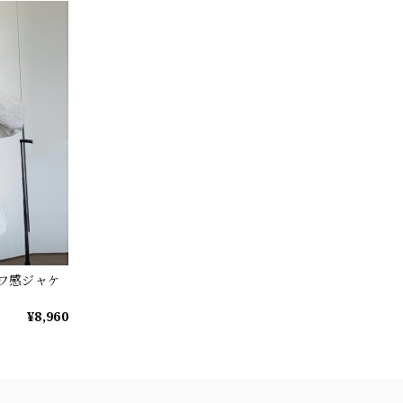
シワ感ジャケ
¥8,960