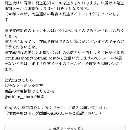
発送後はお客様に発送通知メールを送りしております。お届けは発送
通知メールご確認後より３~４日程度となります。
（★年末年始、大型連休の場合は別途サイト上にお知らせいたしま
す。）
※注文確定後のキャンセルはいたしかねますのであらかじめご容赦く
ださい。
※状況によっては、在庫を確保できない場合がございますので予めご
了承くださいませ。
※在庫切れの場合とお問い合わせの返信という当社よりご連絡する際
は
mblueshop@hotmail.com
から送信いたしますので、メールが届
かないときは、まず「迷惑メールのフォルダ」を確認をお願いいたし
ます。
公式insはこちら
お得なクーポンを配布
商品の新着情報はこちらから
@mblue__shopで検索
shopの注意事項をよく読んでから、ご購入お願い致します。
（注意事項はトップ画面のABOUTからご確認下さい。）
この商品をアプリで見る