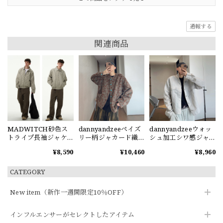
通報する
関連商品
MADWITCH砂色ス
dannyandzeeペイズ
dannyandzeeウォッ
トライプ長袖ジャケ
リー柄ジャカード織
シュ加工シワ感ジャ
ット
りジャケット
ケット
¥8,590
¥10,460
¥8,960
CATEGORY
New item（新作一週間限定10％OFF）
インフルエンサーがセレクトしたアイテム