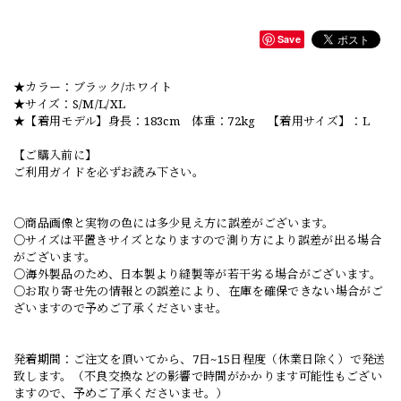
Save
★カラー：ブラック/ホワイト
★サイズ：S/M/L/XL
★【着用モデル】身長：183cm 体重：72kg 【着用サイズ】：L
【ご購入前に】
ご利用ガイドを必ずお読み下さい。
○商品画像と実物の色には多少見え方に誤差がございます。
○サイズは平置きサイズとなりますので測り方により誤差が出る場合
がございます。
○海外製品のため、日本製より縫製等が若干劣る場合がございます。
○お取り寄せ先の情報との誤差により、在庫を確保できない場合がご
ざいますので予めご了承くださいませ。
発着期間：ご注文を頂いてから、7日~15日程度（休業日除く）で発送
致します。（不良交換などの影響で時間がかかります可能性もござい
ますので、予めご了承くださいませ。）