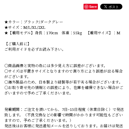
Save
★カラー：ブラック/ダークグレー
★サイズ：M/L/XL/2XL
★【着用モデル】身長：170cm 体重：55kg 【着用サイズ】：M
【ご購入前に】
ご利用ガイドを必ずお読み下さい。
○商品画像と実物の色には多少見え方に誤差がございます。
○サイズは平置きサイズとなりますので測り方により誤差が出る場合
がございます。
○海外製品のため、日本製より縫製等が若干劣る場合がございます。
○お取り寄せ先の情報との誤差により、在庫を確保できない場合がご
ざいますので予めご了承くださいませ。
発着期間：ご注文を頂いてから、7日~15日程度（休業日除く）で発送
致します。（不良交換などの影響で時間がかかります可能性もござい
ますので、予めご了承くださいませ。）
発送後はお客様に発送通知メールを送りしております。お届けは発送