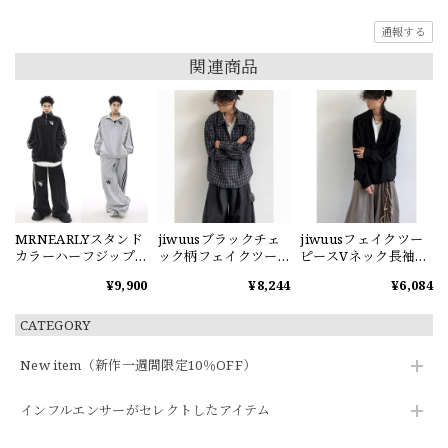
通報する
関連商品
MRNEARLYスタンド
jiwuusブラックチェ
jiwuusフェイクツー
カラーハーフジップ
ック柄フェイクツー
ピースVネック長袖ス
スウェット
ピーススウェット
ウェット
¥9,900
¥8,244
¥6,084
CATEGORY
New item（新作一週間限定10％OFF）
インフルエンサーがセレクトしたアイテム