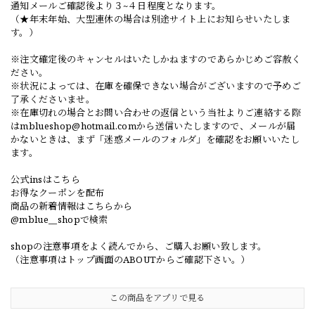
通知メールご確認後より３~４日程度となります。
（★年末年始、大型連休の場合は別途サイト上にお知らせいたしま
す。）
※注文確定後のキャンセルはいたしかねますのであらかじめご容赦く
ださい。
※状況によっては、在庫を確保できない場合がございますので予めご
了承くださいませ。
※在庫切れの場合とお問い合わせの返信という当社よりご連絡する際
は
mblueshop@hotmail.com
から送信いたしますので、メールが届
かないときは、まず「迷惑メールのフォルダ」を確認をお願いいたし
ます。
公式insはこちら
お得なクーポンを配布
商品の新着情報はこちらから
@mblue__shopで検索
shopの注意事項をよく読んでから、ご購入お願い致します。
（注意事項はトップ画面のABOUTからご確認下さい。）
この商品をアプリで見る