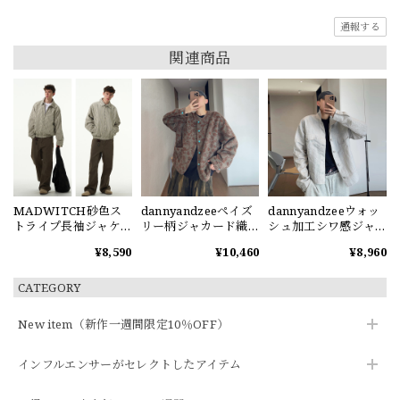
通報する
関連商品
MADWITCH砂色ス
dannyandzeeペイズ
dannyandzeeウォッ
トライプ長袖ジャケ
リー柄ジャカード織
シュ加工シワ感ジャ
ット
りジャケット
ケット
¥8,590
¥10,460
¥8,960
CATEGORY
New item（新作一週間限定10％OFF）
インフルエンサーがセレクトしたアイテム