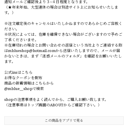
通知メールご確認後より３~４日程度となります。
（★年末年始、大型連休の場合は別途サイト上にお知らせいたしま
す。）
※注文確定後のキャンセルはいたしかねますのであらかじめご容赦く
ださい。
※状況によっては、在庫を確保できない場合がございますので予めご
了承くださいませ。
※在庫切れの場合とお問い合わせの返信という当社よりご連絡する際
は
mblueshop@hotmail.com
から送信いたしますので、メールが届
かないときは、まず「迷惑メールのフォルダ」を確認をお願いいたし
ます。
公式insはこちら
お得なクーポンを配布
商品の新着情報はこちらから
@mblue__shopで検索
shopの注意事項をよく読んでから、ご購入お願い致します。
（注意事項はトップ画面のABOUTからご確認下さい。）
この商品をアプリで見る