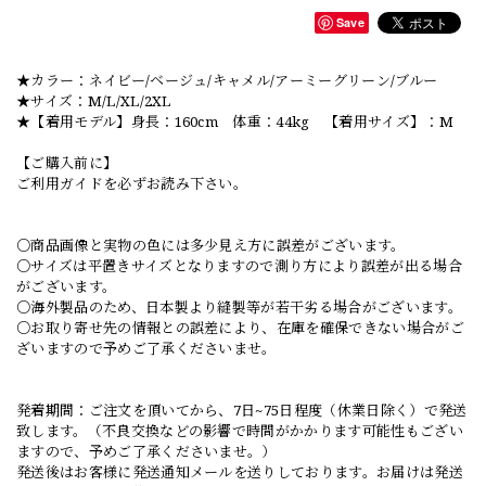
Save
★カラー：ネイビー/ベージュ/キャメル/アーミーグリーン/ブルー
★サイズ：M/L/XL/2XL
★【着用モデル】身長：160cm 体重：44kg 【着用サイズ】：M
【ご購入前に】
ご利用ガイドを必ずお読み下さい。
○商品画像と実物の色には多少見え方に誤差がございます。
○サイズは平置きサイズとなりますので測り方により誤差が出る場合
がございます。
○海外製品のため、日本製より縫製等が若干劣る場合がございます。
○お取り寄せ先の情報との誤差により、在庫を確保できない場合がご
ざいますので予めご了承くださいませ。
発着期間：ご注文を頂いてから、7日~75日程度（休業日除く）で発送
致します。（不良交換などの影響で時間がかかります可能性もござい
ますので、予めご了承くださいませ。）
発送後はお客様に発送通知メールを送りしております。お届けは発送