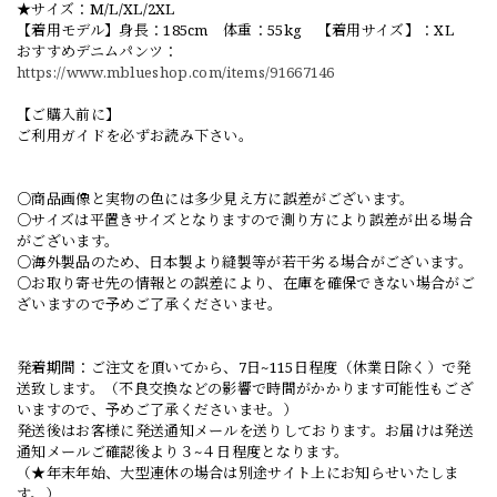
★サイズ：M/L/XL/2XL
【着用モデル】身長：185cm 体重：55kg 【着用サイズ】：XL
おすすめデニムパンツ：
https://www.mblueshop.com/items/91667146
【ご購入前に】
ご利用ガイドを必ずお読み下さい。
○商品画像と実物の色には多少見え方に誤差がございます。
○サイズは平置きサイズとなりますので測り方により誤差が出る場合
がございます。
○海外製品のため、日本製より縫製等が若干劣る場合がございます。
○お取り寄せ先の情報との誤差により、在庫を確保できない場合がご
ざいますので予めご了承くださいませ。
発着期間：ご注文を頂いてから、7日~115日程度（休業日除く）で発
送致します。（不良交換などの影響で時間がかかります可能性もござ
いますので、予めご了承くださいませ。）
発送後はお客様に発送通知メールを送りしております。お届けは発送
通知メールご確認後より３~４日程度となります。
（★年末年始、大型連休の場合は別途サイト上にお知らせいたしま
す。）