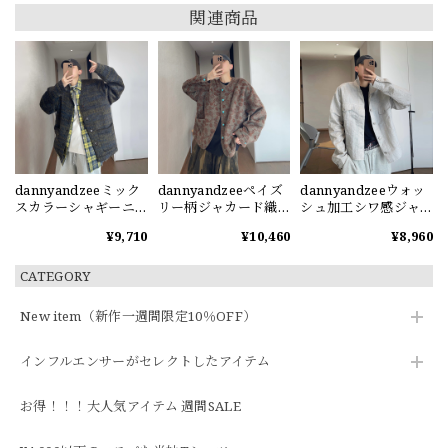
関連商品
dannyandzeeミック
dannyandzeeペイズ
dannyandzeeウォッ
スカラーシャギーニ
リー柄ジャカード織
シュ加工シワ感ジャ
ットカーディガン
りジャケット
ケット
¥9,710
¥10,460
¥8,960
CATEGORY
New item（新作一週間限定10％OFF）
インフルエンサーがセレクトしたアイテム
お得！！！大人気アイテム 週間SALE