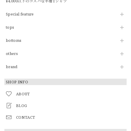
¥4,000以下のコスパな半袖Tシャツ
Special feature
tops
bottoms
others
brand
SHOP INFO
ABOUT
BLOG
CONTACT