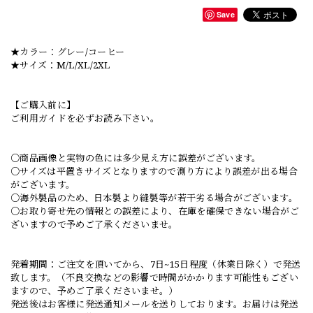
Save
★カラー：グレー/コーヒー
★サイズ：M/L/XL/2XL
【ご購入前に】
ご利用ガイドを必ずお読み下さい。
○商品画像と実物の色には多少見え方に誤差がございます。
○サイズは平置きサイズとなりますので測り方により誤差が出る場合
がございます。
○海外製品のため、日本製より縫製等が若干劣る場合がございます。
○お取り寄せ先の情報との誤差により、在庫を確保できない場合がご
ざいますので予めご了承くださいませ。
発着期間：ご注文を頂いてから、7日~15日程度（休業日除く）で発送
致します。（不良交換などの影響で時間がかかります可能性もござい
ますので、予めご了承くださいませ。）
発送後はお客様に発送通知メールを送りしております。お届けは発送