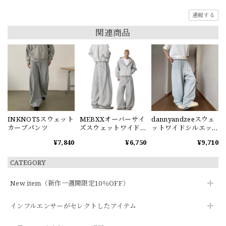
通報する
関連商品
INKNOTSスウェット
MEBXXオーバーサイ
dannyandzeeスウェ
カーブパンツ
ズスウェットワイド
ットワイドシルエッ
パンツ
トパンツ
¥7,840
¥6,750
¥9,710
CATEGORY
New item（新作一週間限定10％OFF）
インフルエンサーがセレクトしたアイテム