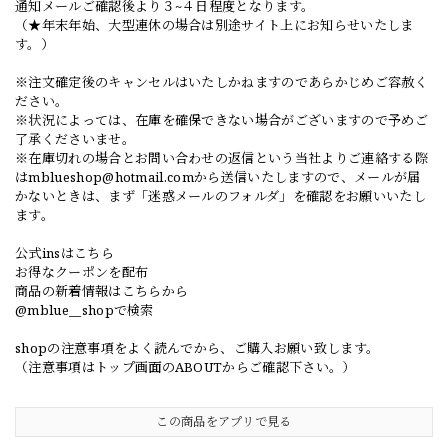
通知メールご確認後より３~４日程度となります。
（★年末年始、大型連休の場合は別途サイト上にお知らせいたしま
す。）
※注文確定後のキャンセルはいたしかねますのであらかじめご容赦く
ださい。
※状況によっては、在庫を確保できない場合がございますので予めご
了承くださいませ。
※在庫切れの場合とお問い合わせの返信という当社よりご連絡する際
は
mblueshop@hotmail.com
から送信いたしますので、メールが届
かないときは、まず「迷惑メールのフォルダ」を確認をお願いいたし
ます。
公式insはこちら
お得なクーポンを配布
商品の新着情報はこちらから
@mblue__shopで検索
shopの注意事項をよく読んでから、ご購入お願い致します。
（注意事項はトップ画面のABOUTからご確認下さい。）
この商品をアプリで見る