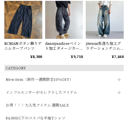
RCMANボタン飾りデ
dannyandzeeペイン
jiwuus色落ち加工グ
ニムカーブパンツ
ト加工ダメージカー
ラデーションデニム
ブデニムパンツ
パンツ
¥8,300
¥9,710
¥7,460
CATEGORY
New item（新作一週間限定10％OFF）
インフルエンサーがセレクトしたアイテム
お得！！！大人気アイテム 週間SALE
¥4,000以下のコスパな半袖Tシャツ