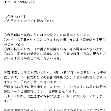
★サイズ：S/M/L/XL
【ご購入前に】
ご利用ガイドを必ずお読み下さい。
○商品画像と実物の色には多少見え方に誤差がございます。
○サイズは平置きサイズとなりますので測り方により誤差が出る場合
がございます。
○海外製品のため、日本製より縫製等が若干劣る場合がございます。
○お取り寄せ先の情報との誤差により、在庫を確保できない場合がご
ざいますので予めご了承くださいませ。
発着期間：ご注文を頂いてから、7日~15日程度（休業日除く）で発送
致します。（不良交換などの影響で時間がかかります可能性もござい
ますので、予めご了承くださいませ。）
発送後はお客様に発送通知メールを送りしております。お届けは発送
通知メールご確認後より３~４日程度となります。
（★年末年始、大型連休の場合は別途サイト上にお知らせいたしま
す。）
※注文確定後のキャンセルはいたしかねますのであらかじめご容赦く