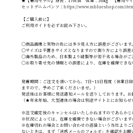
★【着用モデル】身長：170cm 体重：50kg 【着用サ
セットデニムパンツ：
https://www.mblueshop.com/ite
【ご購入前に】
ご利用ガイドを必ずお読み下さい。
○商品画像と実物の色には多少見え方に誤差がございます
○サイズは平置きサイズとなりますので測り方により誤差
○海外製品のため、日本製より縫製等が若干劣る場合がご
○お取り寄せ先の情報との誤差により、在庫を確保できな
発着期間：ご注文を頂いてから、7日~15日程度（休業
ますので、予めご了承くださいませ。）
発送後はお客様に発送通知メールを送りしております。お
（★年末年始、大型連休の場合は別途サイト上にお知らせ
※注文確定後のキャンセルはいたしかねますのであらかじ
※状況によっては、在庫を確保できない場合がございます
※在庫切れの場合とお問い合わせの返信という当社よりご
ないときは、まず「迷惑メールのフォルダ」を確認をお願