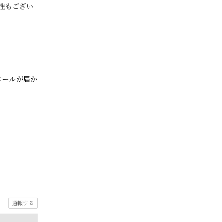
性もござい
メールが届か
通報する