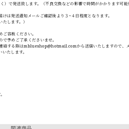
日除く）で発送致します。（不良交換などの影響で時間がかかります可能
届けは発送通知メールご確認後より３~４日程度となります。
いたします。）
めご容赦ください。
ので予めご了承くださいませ。
連絡する際は
mblueshop@hotmail.com
から送信いたしますので、
いいたします。
す。
関連商品