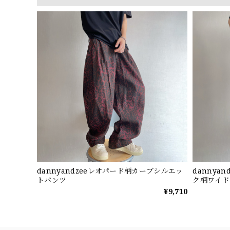
dannyandzeeレオパード柄カーブシルエッ
dannya
トパンツ
ク柄ワイド
¥9,710