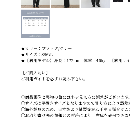
★カラー：ブラック/グレー
★サイズ：S/M/L
★【着用モデル】身長：172cm 体重：46kg 【着用サ
【ご購入前に】
ご利用ガイドを必ずお読み下さい。
○商品画像と実物の色には多少見え方に誤差がございます
○サイズは平置きサイズとなりますので測り方により誤差
○海外製品のため、日本製より縫製等が若干劣る場合がご
○お取り寄せ先の情報との誤差により、在庫を確保できな