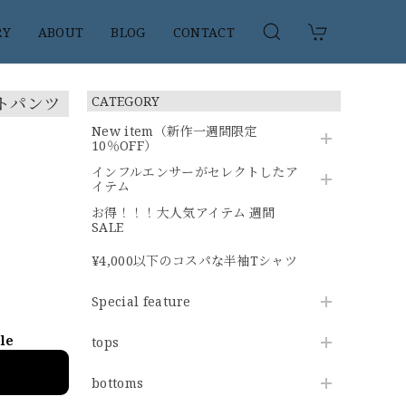
RY
ABOUT
BLOG
CONTACT
ットパンツ
CATEGORY
New item（新作一週間限定
10％OFF）
インフルエンサーがセレクトしたア
イテム
お得！！！大人気アイテム 週間
SALE
¥4,000以下のコスパな半袖Tシャツ
Special feature
ble
tops
bottoms