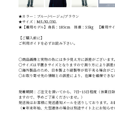
★カラー：ブルー/ベージュ/ブラウン
★サイズ：M/L/XL/2XL
★【着用モデル】身長：185cm 体重：55kg 【着用サイ
【ご購入前に】
ご利用ガイドを必ずお読み下さい。
○商品画像と実物の色には多少見え方に誤差がございます
○サイズは平置きサイズとなりますので測り方により誤差
○海外製品のため、日本製より縫製等が若干劣る場合がご
○お取り寄せ先の情報との誤差により、在庫を確保できな
発着期間：ご注文を頂いてから、7日~15日程度（休業
ますので、予めご了承くださいませ。）
発送後はお客様に発送通知メールを送りしております。お
（★年末年始、大型連休の場合は別途サイト上にお知らせ