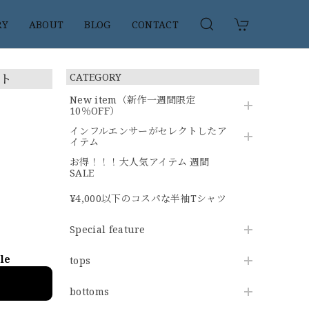
RY
ABOUT
BLOG
CONTACT
ット
CATEGORY
New item（新作一週間限定
10％OFF）
インフルエンサーがセレクトしたア
イテム
お得！！！大人気アイテム 週間
SALE
¥4,000以下のコスパな半袖Tシャツ
Special feature
ble
tops
bottoms