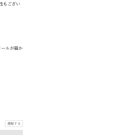
性もござい
メールが届か
通報する