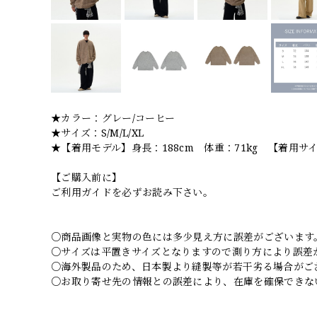
★カラー：グレー/コーヒー
★サイズ：S/M/L/XL
★【着用モデル】身長：188cm 体重：71kg 【着用サイ
【ご購入前に】
ご利用ガイドを必ずお読み下さい。
○商品画像と実物の色には多少見え方に誤差がございます
○サイズは平置きサイズとなりますので測り方により誤差
○海外製品のため、日本製より縫製等が若干劣る場合がご
○お取り寄せ先の情報との誤差により、在庫を確保できな