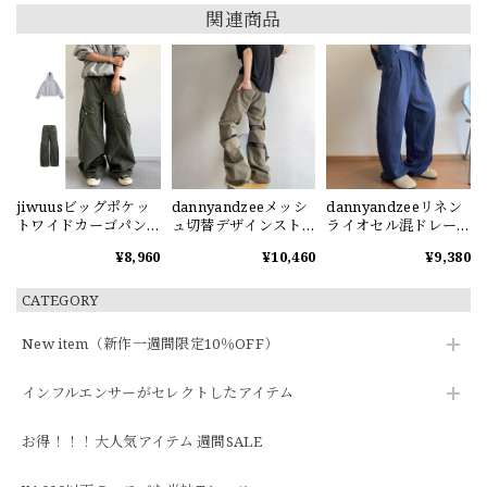
関連商品
jiwuusビッグポケッ
dannyandzeeメッシ
dannyandzeeリネン
トワイドカーゴパン
ュ切替デザインスト
ライオセル混ドレー
ツ
レートカーゴパンツ
プ感パンツ
¥8,960
¥10,460
¥9,380
CATEGORY
New item（新作一週間限定10％OFF）
インフルエンサーがセレクトしたアイテム
お得！！！大人気アイテム 週間SALE