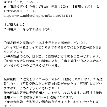
★サイズ：M/L/XL/2XL
★【着用モデル】身長：178cm 体重：60kg 【着用サイズ】：L
おすすめニットセーター：
https://www.mblueshop.com/items/93624314
【ご購入前に】
ご利用ガイドを必ずお読み下さい。
○商品画像と実物の色には多少見え方に誤差がございます。
○サイズは平置きサイズとなりますので測り方により誤差が出る場合
がございます。
○海外製品のため、日本製より縫製等が若干劣る場合がございます。
○お取り寄せ先の情報との誤差により、在庫を確保できない場合がご
ざいますので予めご了承くださいませ。
発着期間：ご注文を頂いてから、7日~15日程度（休業日除く）で発送
致します。（不良交換などの影響で時間がかかります可能性もござい
ますので、予めご了承くださいませ。）
発送後はお客様に発送通知メールを送りしております。お届けは発送
通知メールご確認後より３~４日程度となります。
（★年末年始、大型連休の場合は別途サイト上にお知らせいたしま
す。）