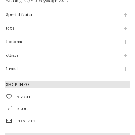
¥4,000以下のコスパな半袖Tシャツ
Special feature
tops
bottoms
others
brand
SHOP INFO
ABOUT
BLOG
CONTACT