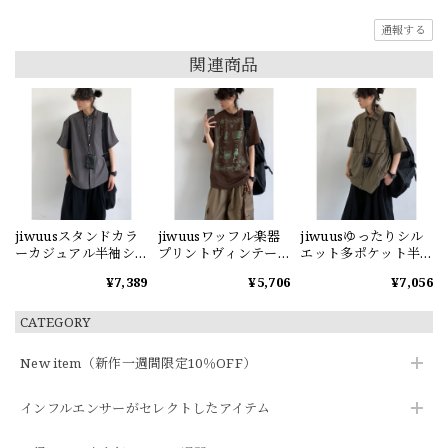
通報する
関連商品
jiwuusスタンドカラ
jiwuusワッフル楽器
jiwuusゆったりシル
ーカジュアル半袖シ
プリントヴィンテー
エット多ポケット半
ャツ
ジ半袖Tシャツ
袖シャツ
¥7,389
¥5,706
¥7,056
CATEGORY
New item（新作一週間限定10％OFF）
インフルエンサーがセレクトしたアイテム