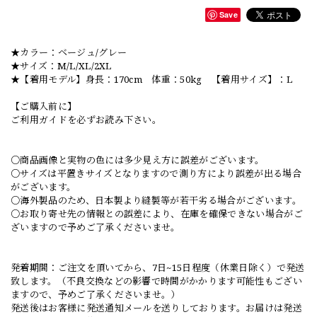
Save
★カラー：ベージュ/グレー
★サイズ：M/L/XL/2XL
★【着用モデル】身長：170cm 体重：50kg 【着用サイズ】：L
【ご購入前に】
ご利用ガイドを必ずお読み下さい。
○商品画像と実物の色には多少見え方に誤差がございます。
○サイズは平置きサイズとなりますので測り方により誤差が出る場合
がございます。
○海外製品のため、日本製より縫製等が若干劣る場合がございます。
○お取り寄せ先の情報との誤差により、在庫を確保できない場合がご
ざいますので予めご了承くださいませ。
発着期間：ご注文を頂いてから、7日~15日程度（休業日除く）で発送
致します。（不良交換などの影響で時間がかかります可能性もござい
ますので、予めご了承くださいませ。）
発送後はお客様に発送通知メールを送りしております。お届けは発送