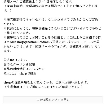
通知メールご確認後より３~４日程度となります。
（★年末年始、大型連休の場合は別途サイト上にお知らせいたしま
す。）
※注文確定後のキャンセルはいたしかねますのであらかじめご容赦く
ださい。
※状況によっては、在庫を確保できない場合がございますので予めご
了承くださいませ。
※在庫切れの場合とお問い合わせの返信という当社よりご連絡する際
は
mblueshop@hotmail.com
から送信いたしますので、メールが届
かないときは、まず「迷惑メールのフォルダ」を確認をお願いいたし
ます。
公式insはこちら
お得なクーポンを配布
商品の新着情報はこちらから
@mblue__shopで検索
shopの注意事項をよく読んでから、ご購入お願い致します。
（注意事項はトップ画面のABOUTからご確認下さい。）
この商品をアプリで見る