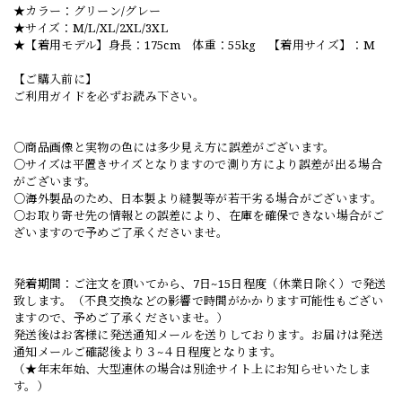
★カラー：グリーン/グレー
★サイズ：M/L/XL/2XL/3XL
★【着用モデル】身長：175cm 体重：55kg 【着用サイズ】：M
【ご購入前に】
ご利用ガイドを必ずお読み下さい。
○商品画像と実物の色には多少見え方に誤差がございます。
○サイズは平置きサイズとなりますので測り方により誤差が出る場合
がございます。
○海外製品のため、日本製より縫製等が若干劣る場合がございます。
○お取り寄せ先の情報との誤差により、在庫を確保できない場合がご
ざいますので予めご了承くださいませ。
発着期間：ご注文を頂いてから、7日~15日程度（休業日除く）で発送
致します。（不良交換などの影響で時間がかかります可能性もござい
ますので、予めご了承くださいませ。）
発送後はお客様に発送通知メールを送りしております。お届けは発送
通知メールご確認後より３~４日程度となります。
（★年末年始、大型連休の場合は別途サイト上にお知らせいたしま
す。）