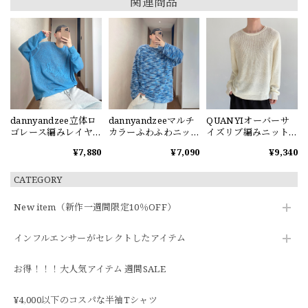
関連商品
dannyandzee立体ロ
dannyandzeeマルチ
QUANYIオーバーサ
ゴレース編みレイヤ
カラーふわふわニッ
イズリブ編みニット
ードスタイル薄手ニ
トトップス
セーター
¥7,880
¥7,090
¥9,340
ット
CATEGORY
New item（新作一週間限定10％OFF）
インフルエンサーがセレクトしたアイテム
お得！！！大人気アイテム 週間SALE
¥4,000以下のコスパな半袖Tシャツ