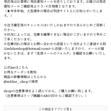
発送後はお客様に発送通知メールを送りしております。お届けは発送
通知メールご確認後より３~４日程度となります。
（★年末年始、大型連休の場合は別途サイト上にお知らせいたしま
す。）
※注文確定後のキャンセルはいたしかねますのであらかじめご容赦く
ださい。
※状況によっては、在庫を確保できない場合がございますので予めご
了承くださいませ。
※在庫切れの場合とお問い合わせの返信という当社よりご連絡する際
は
mblueshop@hotmail.com
から送信いたしますので、メールが届
かないときは、まず「迷惑メールのフォルダ」を確認をお願いいたし
ます。
公式insはこちら
お得なクーポンを配布
商品の新着情報はこちらから
@mblue__shopで検索
shopの注意事項をよく読んでから、ご購入お願い致します。
（注意事項はトップ画面のABOUTからご確認下さい。）
この商品をアプリで見る