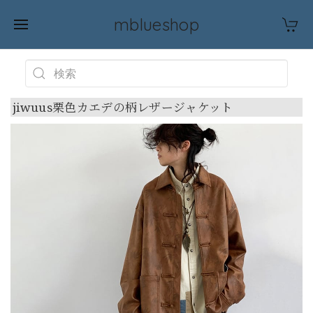
mblueshop
jiwuus栗色カエデの柄レザージャケット