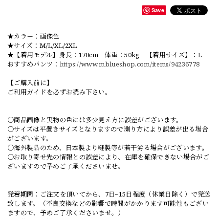
Save
★カラー：画像色
★サイズ：M/L/XL/2XL
★【着用モデル】身長：170cm 体重：50kg 【着用サイズ】：L
おすすめパンツ：
https://www.mblueshop.com/items/94236778
【ご購入前に】
ご利用ガイドを必ずお読み下さい。
○商品画像と実物の色には多少見え方に誤差がございます。
○サイズは平置きサイズとなりますので測り方により誤差が出る場合
がございます。
○海外製品のため、日本製より縫製等が若干劣る場合がございます。
○お取り寄せ先の情報との誤差により、在庫を確保できない場合がご
ざいますので予めご了承くださいませ。
発着期間：ご注文を頂いてから、7日~15日程度（休業日除く）で発送
致します。（不良交換などの影響で時間がかかります可能性もござい
ますので、予めご了承くださいませ。）