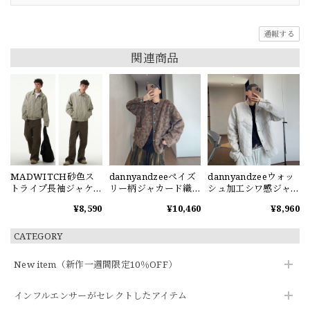
通報する
関連商品
MADWITCH砂色ス
dannyandzeeペイズ
dannyandzeeウォッ
トライプ長袖ジャケ
リー柄ジャカード織
シュ加工シワ感ジャ
ット
りジャケット
ケット
¥8,590
¥10,460
¥8,960
CATEGORY
New item（新作一週間限定10％OFF）
インフルエンサーがセレクトしたアイテム